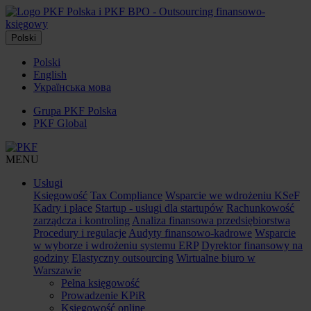
Polski
Polski
English
Українська мова
Grupa PKF Polska
PKF Global
MENU
Usługi
Księgowość
Tax Compliance
Wsparcie we wdrożeniu KSeF
Kadry i płace
Startup - usługi dla startupów
Rachunkowość
zarządcza i kontroling
Analiza finansowa przedsiębiorstwa
Procedury i regulacje
Audyty finansowo-kadrowe
Wsparcie
w wyborze i wdrożeniu systemu ERP
Dyrektor finansowy na
godziny
Elastyczny outsourcing
Wirtualne biuro w
Warszawie
Pełna księgowość
Prowadzenie KPiR
Księgowość online