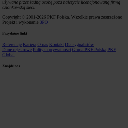
używane przez żadną osobę poza należycie licencjonowaną firmą
członkowską sieci.
Copyright © 2001-2026 PKF Polska. Wszelkie prawa zastrzeżone
Projekt i wykonanie
3PO
Przydatne linki
Referencje
Kariera
O nas
Kontakt
Dla sygnalistów
Dane rejestrowe
Polityka prywatności
Grupa PKF Polska
PKF
Global
Znajdź nas