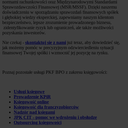
normami rachunkowości oraz Międzynarodowymi Standardami
Sprawozdawczości Finansowej (MSR/MSSF). Dzięki naszemu
doświadczeniu w sporządzaniu sprawozdań finansowych spółek
i głębokiej wiedzy eksperckiej, zapewniamy naszym klientom
bezpieczeństwo, lepsze zrozumienie prowadzonego biznesu,
zidentyfikowanie ryzyk lub ograniczeń, ale także możliwości
pozyskania inwestorów.
Nie czekaj -
skontaktuj się z nami
już teraz, aby dowiedzieć się,
jak możemy pomóc w precyzyjnym odzwierciedleniu sytuacji
finansowej Twojej spółki i wzmocnić jej pozycję na rynku.
Poznaj pozostałe usługi PKF BPO z zakresu księgowości:
Usługi księgowe
Prowadzenie KPiR
Księgowość online
Księgowość dla franczyzobiorców
Nadzór nad księgami
JPK CIT - pomoc we wdrożeniu i obsłudze
Outsourcing księgowości