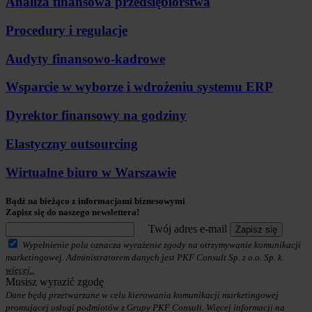
Analiza finansowa przedsiębiorstwa
Procedury i regulacje
Audyty finansowo-kadrowe
Wsparcie w wyborze i wdrożeniu systemu ERP
Dyrektor finansowy na godziny
Elastyczny outsourcing
Wirtualne biuro w Warszawie
Bądź na bieżąco z informacjami biznesowymi
Zapisz się do naszego newslettera!
Twój adres e-mail
Zapisz się
Wypełnienie pola oznacza wyrażenie zgody na otrzymywanie komunikacji
marketingowej. Administratorem danych jest PKF Consult Sp. z o.o. Sp. k.
więcej..
Musisz wyrazić zgodę
Dane będą przetwarzane w celu kierowania komunikacji marketingowej
promującej usługi podmiotów z Grupy PKF Consult. Więcej informacji na