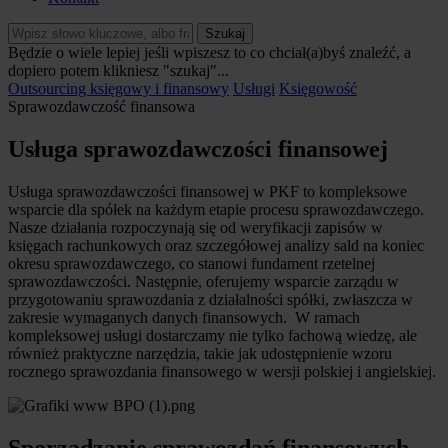
Szukaj
Będzie o wiele lepiej jeśli wpiszesz to co chciał(a)byś znaleźć, a
dopiero potem klikniesz "szukaj"...
Outsourcing księgowy i finansowy
Usługi
Księgowość
Sprawozdawczość finansowa
Usługa sprawozdawczości finansowej
Usługa sprawozdawczości finansowej w PKF to kompleksowe
wsparcie dla spółek na każdym etapie procesu sprawozdawczego.
Nasze działania rozpoczynają się od weryfikacji zapisów w
księgach rachunkowych oraz szczegółowej analizy sald na koniec
okresu sprawozdawczego, co stanowi fundament rzetelnej
sprawozdawczości. Następnie, oferujemy wsparcie zarządu w
przygotowaniu sprawozdania z działalności spółki, zwłaszcza w
zakresie wymaganych danych finansowych. W ramach
kompleksowej usługi dostarczamy nie tylko fachową wiedzę, ale
również praktyczne narzędzia, takie jak udostępnienie wzoru
rocznego sprawozdania finansowego w wersji polskiej i angielskiej.
Sporządzanie sprawozdań finansowych