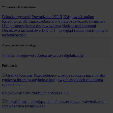
W ramach usługi oferujemy
Pełna księgowość
Prowadzenie KPiR
Księgowość online
Księgowość dla franczyzobiorców
Sprawozdawczość finansowa
Usługa sporządzania e-sprawozdania
Nadzór nad księgami
Doradztwo rachunkowe
JPK CIT - przegląd i aktualizacja polityki
rachunkowości
Oprogramowanie do usługi
Finanse i księgowość
Automatyzacja i digitalizacja
Publikacje
Księgowe aspekty zakładania spółki z o.o.