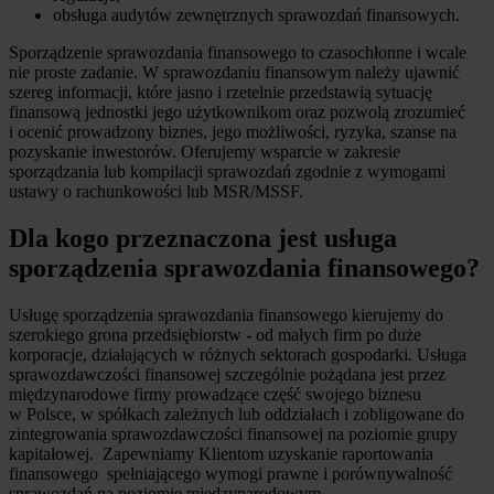
obsługa audytów zewnętrznych sprawozdań finansowych.
Sporządzenie sprawozdania finansowego to czasochłonne i wcale
nie proste zadanie. W sprawozdaniu finansowym należy ujawnić
szereg informacji, które jasno i rzetelnie przedstawią sytuację
finansową jednostki jego użytkownikom oraz pozwolą zrozumieć
i ocenić prowadzony biznes, jego możliwości, ryzyka, szanse na
pozyskanie inwestorów. Oferujemy wsparcie w zakresie
sporządzania lub kompilacji sprawozdań zgodnie z wymogami
ustawy o rachunkowości lub MSR/MSSF.
Dla kogo przeznaczona jest usługa
sporządzenia sprawozdania finansowego?
Usługę sporządzenia sprawozdania finansowego kierujemy do
szerokiego grona przedsiębiorstw - od małych firm po duże
korporacje, działających w różnych sektorach gospodarki. Usługa
sprawozdawczości finansowej szczególnie pożądana jest przez
międzynarodowe firmy prowadzące część swojego biznesu
w Polsce, w spółkach zależnych lub oddziałach i zobligowane do
zintegrowania sprawozdawczości finansowej na poziomie grupy
kapitałowej. Zapewniamy Klientom uzyskanie raportowania
finansowego spełniającego wymogi prawne i porównywalność
sprawozdań na poziomie międzynarodowym.