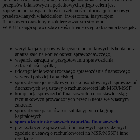
przepisów bilansowych i podatkowych, a jego celem jest
zapewnienie transparentności i rzetelności informacji finansowych
przedstawianych właścicielom, inwestorom, instytucjom
finansowym oraz innym zainteresowanym stronom.
W PKF usługa sprawozdawczości finansowej to działania takie jak:
weryfikacja zapisów w księgach rachunkowych Klienta oraz
analiza sald na koniec okresu sprawozdawczego,
wsparcie zarządu w przygotowaniu sprawozdania
z działalności spółki,
udostępnienie wzoru rocznego sprawozdania finansowego
w wersji polskiej i angielskiej,
sporządzenie jednostkowych i skonsolidowanych sprawozdań
finansowych wg ustawy o rachunkowości lub MSR/MSSF,
kompilacja sprawozdań finansowych na podstawie ksiąg
rachunkowych prowadzonych przez Klienta we własnym
zakresie,
sporządzenie pakietów konsolidacyjnych dla grup
kapitałowych,
sporządzanie okresowych raportów finansowych
,
przekształcenie sprawozdań finansowych sporządzonych
zgodnie z ustawą o rachunkowości na MSR/MSSF i inne
regulacje,