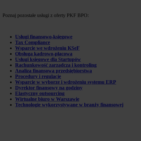
Poznaj pozostałe usługi z oferty PKF BPO:
Usługi finansowo-księgowe
Tax Compliance
Wsparcie we wdrożeniu KSeF
Obsługa kadrowo-płacowa
Usługi księgowe dla Startupów
Rachunkowość zarządcza i kontroling
Analiza finansowa przedsiębiorstwa
Procedury i regulacje
Wsparcie w wyborze i wdrożeniu systemu ERP
Dyrektor finansowy na godziny
Elastyczny outsourcing
Wirtualne biuro w Warszawie
Technologie wykorzystywane w branży finansowej