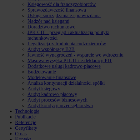
Księgowość dla franczyzobiorców
Sprawozdawczość finansowa
Usługa sporządzania e-sprawozdania
Nadzór nad księgami
Doradztwo rachunkowe
JPK CIT - przegląd i aktualizacja polityki
rachunkowości
Legalizacja zatrudnienia cudzoziemców
Audyt współpracy B2B
Jawność wynagrodzeń - wsparcie we wdrożeniu
Masowa wysyłka PIT-11 i e-deklaracji PIT
Dodatkowe usługi kadrowo-płacowe
Budżetowanie
Modelowanie finansowe
Analiza kontynuacji działalności spółki
Audyt księgowy
Audyt kadrowo-płacowy
Audyt procesów biznesowych
Audyt kondycji przedsiębiorstwa
Technologie
Publikacje
Referencje
Certyfikaty
O nas
Kontakt