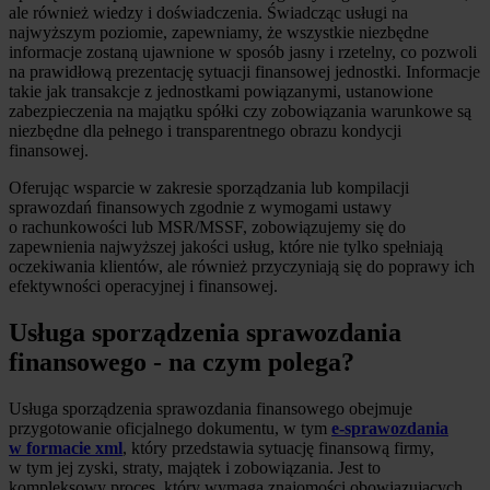
ale również wiedzy i doświadczenia. Świadcząc usługi na
najwyższym poziomie, zapewniamy, że wszystkie niezbędne
informacje zostaną ujawnione w sposób jasny i rzetelny, co pozwoli
na prawidłową prezentację sytuacji finansowej jednostki. Informacje
takie jak transakcje z jednostkami powiązanymi, ustanowione
zabezpieczenia na majątku spółki czy zobowiązania warunkowe są
niezbędne dla pełnego i transparentnego obrazu kondycji
finansowej.
Oferując wsparcie w zakresie sporządzania lub kompilacji
sprawozdań finansowych zgodnie z wymogami ustawy
o rachunkowości lub MSR/MSSF, zobowiązujemy się do
zapewnienia najwyższej jakości usług, które nie tylko spełniają
oczekiwania klientów, ale również przyczyniają się do poprawy ich
efektywności operacyjnej i finansowej.
Usługa sporządzenia sprawozdania
finansowego - na czym polega?
Usługa sporządzenia sprawozdania finansowego obejmuje
przygotowanie oficjalnego dokumentu, w tym
e-sprawozdania
w formacie xml
, który przedstawia sytuację finansową firmy,
w tym jej zyski, straty, majątek i zobowiązania. Jest to
kompleksowy proces, który wymaga znajomości obowiązujących