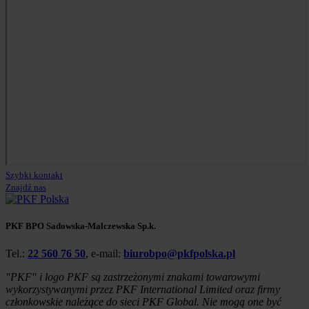
Szybki kontakt
Znajdź nas
PKF BPO Sadowska-Malczewska Sp.k.
Tel.:
22 560 76 50
, e-mail:
biurobpo@pkfpolska.pl
"PKF" i logo PKF są zastrzeżonymi znakami towarowymi
wykorzystywanymi przez PKF International Limited oraz firmy
członkowskie należące do sieci PKF Global. Nie mogą one być