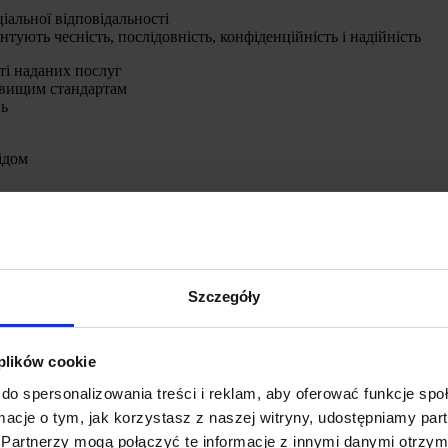
ціальної відповідальності
тують чесність, послідовність, конфіденційність і надійність
ті наданих послуг
йвищим стандартам
нь
ідом
Szczegóły
 plików cookie
do spersonalizowania treści i reklam, aby oferować funkcje sp
ormacje o tym, jak korzystasz z naszej witryny, udostępniamy p
Partnerzy mogą połączyć te informacje z innymi danymi otrzym