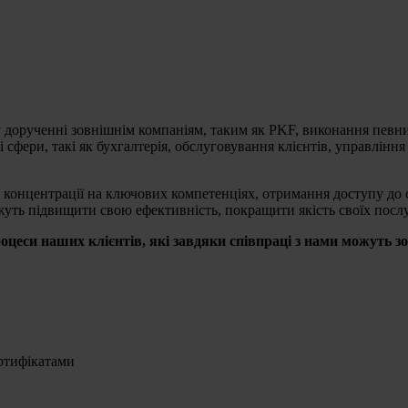
 дорученні зовнішнім компаніям, таким як PKF, виконання певних
 сфери, такі як бухгалтерія, обслуговування клієнтів, управлінн
концентрації на ключових компетенціях, отримання доступу до с
жуть підвищити свою ефективність, покращити якість своїх послу
оцеси наших клієнтів, які завдяки співпраці з нами можуть з
ртифікатами