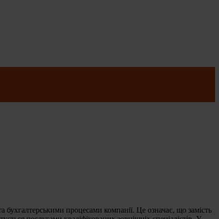
а бухгалтерськими процесами компанії. Це означає, що замість
тується послугами кваліфікованих зовнішніх спеціалістів. У