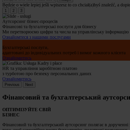
Będzie o wiele lepiej jeśli wpiszesz to co chciał(a)byś znaleźć, a dopi
1
2
3
Аутсорсинг бізнес-процесів
Фінансові та бухгалтерські послуги для бізнесу
Ми перетворюємо цифри та числа на управлінську інформацію
Ознайомтеся з нашими послугами
Бухгалтерські послуги,
адаптовані до індивідуальних потреб і вимог кожного клієнта
Ознайомитись
HR та управління заробітною платою
з турботою про безпеку персональних даних
Ознайомитись
Previous
Next
Фінансовий та бухгалтерський аутсорс
ОПТИМІЗУЙТЕ СВІЙ
БІЗНЕС
Фінансовий та бухгалтерський аутсорсинг полягає в дорученні 
того, щоб самостійно вести бухгалтерію, податкові розрахунки,