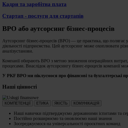
Кадри та заробітна плата
Стартап - послуги для стартапів
BPO або аутсорсинг бізнес-процесів
Аутсорсинг бізнес-процесів (BPO) — це практика, що полягає у
діяльності підприємства. Цей аутсорсинг може охоплювати різні
аналізустанови.
Компанії обирають BPO з метою зниження операційних витрат, 
процесами. Внаслідок аутсорсингу бізнес-процесів компанії мо
У PKF BPO ми піклуємося про фінансові та бухгалтерські пр
Наші цінності
КОМПЕТЕНЦІЇ
ЕТИКА
ЯКІСТЬ
КОМУНІКАЦІЯ
Наші навички підтверджуємо державними іспитами та се
Постійно розширюємо та оновлюємо наші знання
Зосереджуємося на універсальності проєктних команд