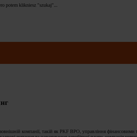
ero potem klikniesz "szukaj"...
инг
зовнішній компанії, такій як PKF BPO, управління фінансовими т
 кадрові питання та нарахування заробітної плати, компанія корис