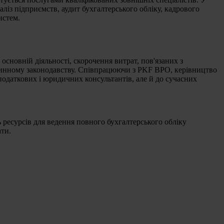
ліз підприємств, аудит бухгалтерського обліку, кадрового
истем.
сновній діяльності, скорочення витрат, пов'язаних з
ь чинному законодавству. Співпрацюючи з PKF BPO, керівництво
, податкових і юридичних консультантів, але й до сучасних
 ресурсів для ведення повного бухгалтерського обліку
ати.