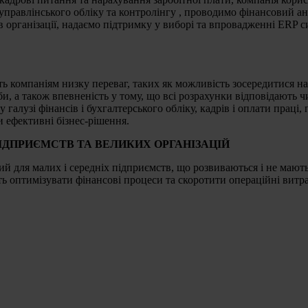
правлінського обліку та контролінгу , проводимо фінансовий ана
 в організації, надаємо підтримку у виборі та впровадженні ERP с
компаніям низку переваг, таких як можливість зосередитися на о
би, а також впевненість у тому, що всі розрахунки відповідают
у галузі фінансів і бухгалтерського обліку, кадрів і оплати праці
и ефективні бізнес-рішення.
ПІДПРИЄМСТВ ТА ВЕЛИКИХ ОРГАНІЗАЦІЙ
 для малих і середніх підприємств, що розвиваються і не мають
уть оптимізувати фінансові процеси та скоротити операційні витр