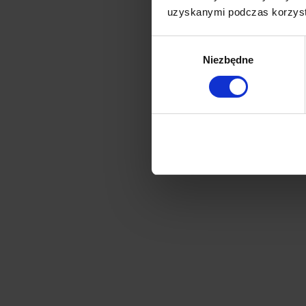
uzyskanymi podczas korzysta
Wybór
Niezbędne
zgody