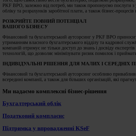
PKF BPO, залежно від потреб, ми також пропонуємо послуги з у
обліку та розрахунків заробітної плати, а також бізнес-процесів
РОЗКРИЙТЕ ПОВНИЙ ПОТЕНЦІАЛ
ВАШОГО БІЗНЕСУ
Фінансовий та бухгалтерський аутсорсинг у PKF BPO приносить 
утриманням власного бухгалтерського відділу та кадрової служ
компаній отримує не тільки доступ до знань і досвіду експертів 
технологій, що дозволяє мінімізувати ризик помилок і приймат
ІНДИВІДУАЛЬНІ РІШЕННЯ ДЛЯ МАЛИХ І СЕРЕДНІХ 
Фінансовий та бухгалтерський аутсорсинг особливо привабливий
всередині компанії, а також для більших організацій, які прагн
Ми надаємо комплексні бізнес-рішення
Бухгалтерський облік
Податковий комплаєнс
Підтримка у впровадженні KSeF