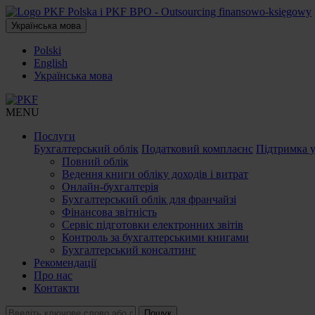
Українська мова
Polski
English
Українська мова
MENU
Послуги
Бухгалтерський облік
Податковий комплаєнс
Підтримка 
Повний облік
Ведення книги обліку доходів і витрат
Онлайн-бухгалтерія
Бухгалтерський облік для франчайзі
Фінансова звітність
Сервіс підготовки електронних звітів
Контроль за бухгалтерськими книгами
Бухгалтерський консалтинг
Рекомендації
Про нас
Контакти
Пошук