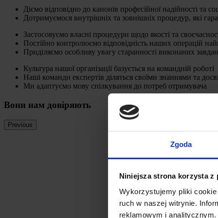
Діємо відповідно до канонів професійної надійності та со
Дотримуємося внутрішніх та зовнішніх процедур, які гаран
Застосовуємо власні процедури щодо якості та своєчаснос
Постійно контролюємо відповідність наших операцій на
Приділяємо особливу увагу старанності виконаних завда
Культура нашої організації базується на командній роботі
Наші команди експертів діляться своїми знаннями та досв
Ми адаптуємо мову спілкування до потреб отримувача
Вони нам довіряють
Previous
Zgoda
Niniejsza strona korzysta z
Wykorzystujemy pliki cookie 
ruch w naszej witrynie. Inf
reklamowym i analitycznym. 