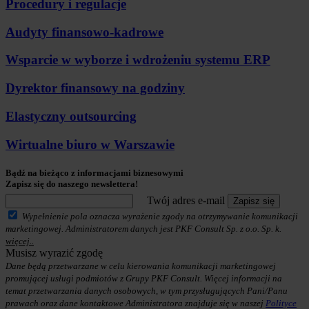
Procedury i regulacje
Audyty finansowo-kadrowe
Wsparcie w wyborze i wdrożeniu systemu ERP
Dyrektor finansowy na godziny
Elastyczny outsourcing
Wirtualne biuro w Warszawie
Bądź na bieżąco z informacjami biznesowymi
Zapisz się do naszego newslettera!
Twój adres e-mail
Zapisz się
Wypełnienie pola oznacza wyrażenie zgody na otrzymywanie komunikacji
marketingowej. Administratorem danych jest PKF Consult Sp. z o.o. Sp. k.
więcej..
Musisz wyrazić zgodę
Dane będą przetwarzane w celu kierowania komunikacji marketingowej
promującej usługi podmiotów z Grupy PKF Consult. Więcej informacji na
temat przetwarzania danych osobowych, w tym przysługujących Pani/Panu
prawach oraz dane kontaktowe Administratora znajduje się w naszej
Polityce