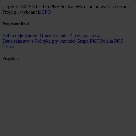
Copyright © 2001-2026 PKF Polska. Wszelkie prawa zastrzeżone
Projekt i wykonanie
3PO
Przydatne linki
Referencje
Kariera
O nas
Kontakt
Dla sygnalistów
Dane rejestrowe
Polityka prywatności
Grupa PKF Polska
PKF
Global
Znajdź nas