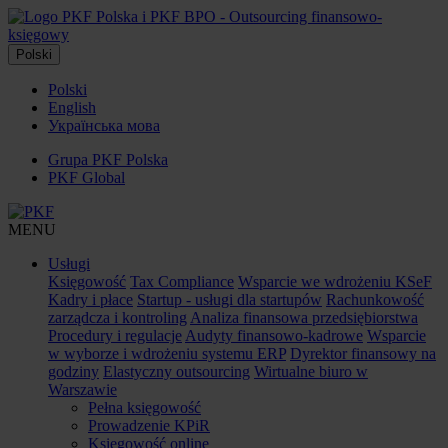
Polski
Polski
English
Українська мова
Grupa PKF Polska
PKF Global
MENU
Usługi
Księgowość
Tax Compliance
Wsparcie we wdrożeniu KSeF
Kadry i płace
Startup - usługi dla startupów
Rachunkowość
zarządcza i kontroling
Analiza finansowa przedsiębiorstwa
Procedury i regulacje
Audyty finansowo-kadrowe
Wsparcie
w wyborze i wdrożeniu systemu ERP
Dyrektor finansowy na
godziny
Elastyczny outsourcing
Wirtualne biuro w
Warszawie
Pełna księgowość
Prowadzenie KPiR
Księgowość online