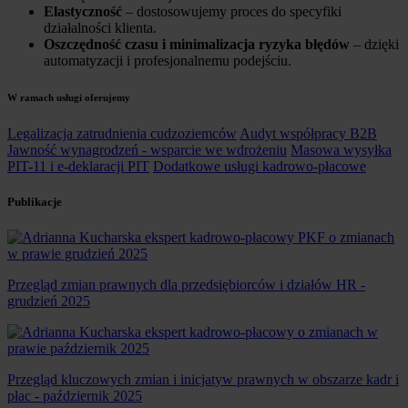
Elastyczność
– dostosowujemy proces do specyfiki
działalności klienta.
Oszczędność czasu i minimalizacja ryzyka błędów
– dzięki
automatyzacji i profesjonalnemu podejściu.
W ramach usługi oferujemy
Legalizacja zatrudnienia cudzoziemców
Audyt współpracy B2B
Jawność wynagrodzeń - wsparcie we wdrożeniu
Masowa wysyłka
PIT-11 i e-deklaracji PIT
Dodatkowe usługi kadrowo-płacowe
Publikacje
Przegląd zmian prawnych dla przedsiębiorców i działów HR -
grudzień 2025
Przegląd kluczowych zmian i inicjatyw prawnych w obszarze kadr i
płac - październik 2025