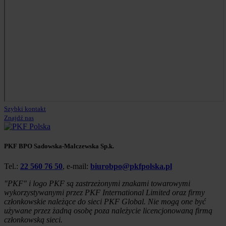
Szybki kontakt
Znajdź nas
PKF BPO Sadowska-Malczewska Sp.k.
Tel.:
22 560 76 50
, e-mail:
biurobpo@pkfpolska.pl
"PKF" i logo PKF są zastrzeżonymi znakami towarowymi
wykorzystywanymi przez PKF International Limited oraz firmy
członkowskie należące do sieci PKF Global. Nie mogą one być
używane przez żadną osobę poza należycie licencjonowaną firmą
członkowską sieci.