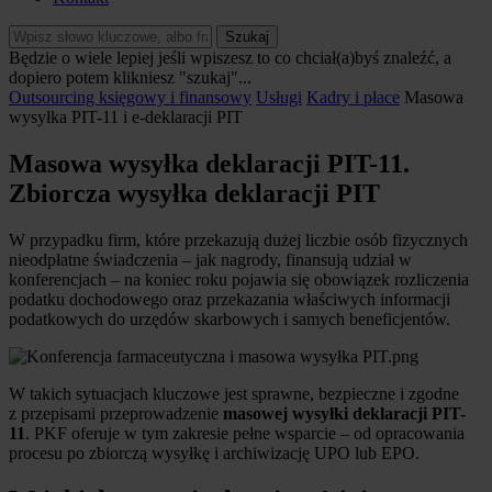
Szukaj
Będzie o wiele lepiej jeśli wpiszesz to co chciał(a)byś znaleźć, a
dopiero potem klikniesz "szukaj"...
Outsourcing księgowy i finansowy
Usługi
Kadry i płace
Masowa
wysyłka PIT-11 i e-deklaracji PIT
Masowa wysyłka deklaracji PIT-11.
Zbiorcza wysyłka deklaracji PIT
W przypadku firm, które przekazują dużej liczbie osób fizycznych
nieodpłatne świadczenia – jak nagrody, finansują udział w
konferencjach – na koniec roku pojawia się obowiązek rozliczenia
podatku dochodowego oraz przekazania właściwych informacji
podatkowych do urzędów skarbowych i samych beneficjentów.
W takich sytuacjach kluczowe jest sprawne, bezpieczne i zgodne
z przepisami przeprowadzenie
masowej wysyłki deklaracji PIT-
11
. PKF oferuje w tym zakresie pełne wsparcie – od opracowania
procesu po zbiorczą wysyłkę i archiwizację UPO lub EPO.