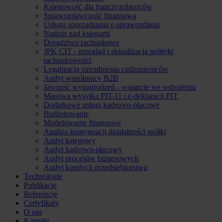
Księgowość dla franczyzobiorców
Sprawozdawczość finansowa
Usługa sporządzania e-sprawozdania
Nadzór nad księgami
Doradztwo rachunkowe
JPK CIT - przegląd i aktualizacja polityki
rachunkowości
Legalizacja zatrudnienia cudzoziemców
Audyt współpracy B2B
Jawność wynagrodzeń - wsparcie we wdrożeniu
Masowa wysyłka PIT-11 i e-deklaracji PIT
Dodatkowe usługi kadrowo-płacowe
Budżetowanie
Modelowanie finansowe
Analiza kontynuacji działalności spółki
Audyt księgowy
Audyt kadrowo-płacowy
Audyt procesów biznesowych
Audyt kondycji przedsiębiorstwa
Technologie
Publikacje
Referencje
Certyfikaty
O nas
Kontakt