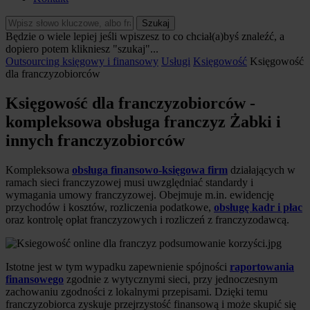
Szukaj
Będzie o wiele lepiej jeśli wpiszesz to co chciał(a)byś znaleźć, a
dopiero potem klikniesz "szukaj"...
Outsourcing księgowy i finansowy
Usługi
Księgowość
Księgowość
dla franczyzobiorców
Księgowość dla franczyzobiorców -
kompleksowa obsługa franczyz Żabki i
innych franczyzobiorców
Kompleksowa
obsługa finansowo-księgowa firm
działających w
ramach sieci franczyzowej musi uwzględniać standardy i
wymagania umowy franczyzowej. Obejmuje m.in. ewidencję
przychodów i kosztów, rozliczenia podatkowe,
obsługę kadr i płac
oraz kontrolę opłat franczyzowych i rozliczeń z franczyzodawcą.
Istotne jest w tym wypadku zapewnienie spójności
raportowania
finansowego
zgodnie z wytycznymi sieci, przy jednoczesnym
zachowaniu zgodności z lokalnymi przepisami. Dzięki temu
franczyzobiorca zyskuje przejrzystość finansową i może skupić się