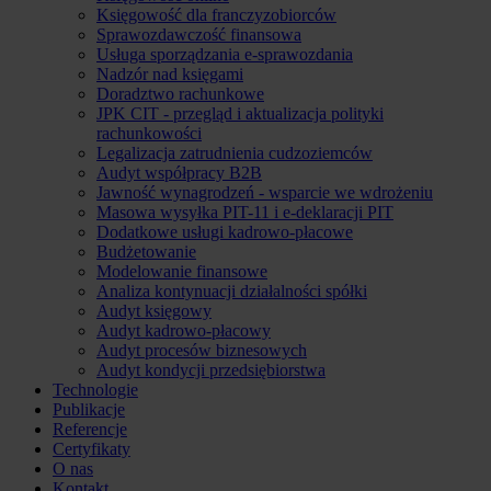
Księgowość dla franczyzobiorców
Sprawozdawczość finansowa
Usługa sporządzania e-sprawozdania
Nadzór nad księgami
Doradztwo rachunkowe
JPK CIT - przegląd i aktualizacja polityki
rachunkowości
Legalizacja zatrudnienia cudzoziemców
Audyt współpracy B2B
Jawność wynagrodzeń - wsparcie we wdrożeniu
Masowa wysyłka PIT-11 i e-deklaracji PIT
Dodatkowe usługi kadrowo-płacowe
Budżetowanie
Modelowanie finansowe
Analiza kontynuacji działalności spółki
Audyt księgowy
Audyt kadrowo-płacowy
Audyt procesów biznesowych
Audyt kondycji przedsiębiorstwa
Technologie
Publikacje
Referencje
Certyfikaty
O nas
Kontakt