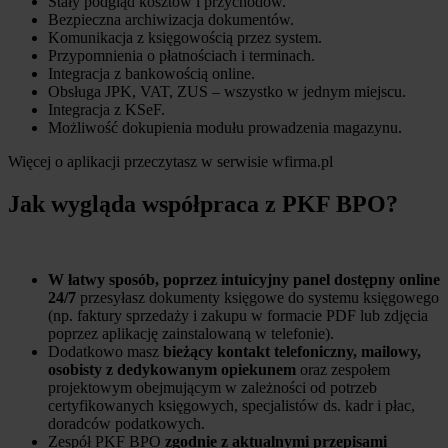
Stały podgląd kosztów i przychodów.
Bezpieczna archiwizacja dokumentów.
Komunikacja z księgowością przez system.
Przypomnienia o płatnościach i terminach.
Integracja z bankowością online.
Obsługa JPK, VAT, ZUS – wszystko w jednym miejscu.
Integracja z KSeF.
Możliwość dokupienia modułu prowadzenia magazynu.
Więcej o aplikacji przeczytasz w serwisie wfirma.pl
Jak wygląda współpraca z PKF BPO?
W łatwy sposób, poprzez intuicyjny panel dostępny online
24/7
przesyłasz dokumenty księgowe do systemu księgowego
(np. faktury sprzedaży i zakupu w formacie PDF lub zdjęcia
poprzez aplikację zainstalowaną w telefonie).
Dodatkowo masz
bieżący kontakt telefoniczny, mailowy,
osobisty z dedykowanym opiekunem
oraz zespołem
projektowym obejmującym w zależności od potrzeb
certyfikowanych księgowych, specjalistów ds. kadr i płac,
doradców podatkowych.
Zespół PKF BPO
zgodnie z aktualnymi przepisami