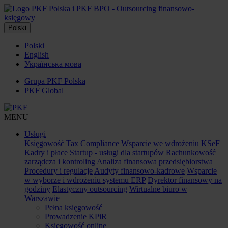
Polski
Polski
English
Українська мова
Grupa PKF Polska
PKF Global
MENU
Usługi
Księgowość
Tax Compliance
Wsparcie we wdrożeniu KSeF
Kadry i płace
Startup - usługi dla startupów
Rachunkowość
zarządcza i kontroling
Analiza finansowa przedsiębiorstwa
Procedury i regulacje
Audyty finansowo-kadrowe
Wsparcie
w wyborze i wdrożeniu systemu ERP
Dyrektor finansowy na
godziny
Elastyczny outsourcing
Wirtualne biuro w
Warszawie
Pełna księgowość
Prowadzenie KPiR
Księgowość online