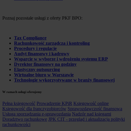
Poznaj pozostałe usługi z oferty PKF BPO:
Tax Compliance
Rachunkowość zarządcza i kontroling
Procedury i regulacje
Audyt finansowy i kadrowy
Wsparcie w wyborze i wdrożeniu systemu ERP
Dyrektor finansowy na godziny
Elastyczny outsourcing
Wirtualne biuro w Warszawie
Technologie wykorzystywane w branży finansowej
W ramach usługi oferujemy
Pełna księgowość
Prowadzenie KPiR
Księgowość online
Księgowość dla franczyzobiorców
Sprawozdawczość finansowa
Usługa sporządzania e-sprawozdania
Nadzór nad księgami
Doradztwo rachunkowe
JPK CIT - przegląd i aktualizacja polityki
rachunkowości