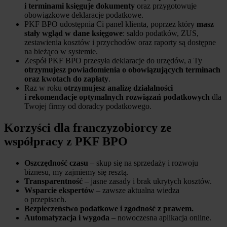
i terminami księguje dokumenty
oraz przygotowuje
obowiązkowe deklaracje podatkowe.
PKF BPO udostępnia Ci panel klienta, poprzez który
masz
stały wgląd w dane księgowe
: saldo podatków, ZUS,
zestawienia kosztów i przychodów oraz raporty są dostępne
na bieżąco w systemie.
Zespół PKF BPO przesyła deklaracje do urzędów, a Ty
otrzymujesz powiadomienia o obowiązujących terminach
oraz kwotach do zapłaty
.
Raz w roku
otrzymujesz analizę działalności
i rekomendacje optymalnych rozwiązań podatkowych
dla
Twojej firmy od doradcy podatkowego.
Korzyści dla franczyzobiorcy ze
współpracy z PKF BPO
Oszczędność czasu
– skup się na sprzedaży i rozwoju
biznesu, my zajmiemy się resztą.
Transparentność
– jasne zasady i brak ukrytych kosztów.
Wsparcie ekspertów
– zawsze aktualna wiedza
o przepisach.
Bezpieczeństwo podatkowe i zgodność z prawem.
Automatyzacja i wygoda
– nowoczesna aplikacja online.