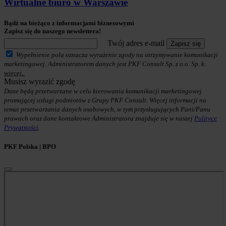
Wirtualne biuro w Warszawie
Bądź na bieżąco z informacjami biznesowymi
Zapisz się do naszego newslettera!
Twój adres e-mail
Zapisz się
Wypełnienie pola oznacza wyrażenie zgody na otrzymywanie komunikacji
marketingowej. Administratorem danych jest PKF Consult Sp. z o.o. Sp. k.
więcej..
Musisz wyrazić zgodę
Dane będą przetwarzane w celu kierowania komunikacji marketingowej
promującej usługi podmiotów z Grupy PKF Consult. Więcej informacji na
temat przetwarzania danych osobowych, w tym przysługujących Pani/Panu
prawach oraz dane kontaktowe Administratora znajduje się w naszej
Polityce
Prywatności
.
PKF Polska | BPO