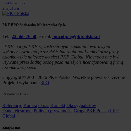
Szybki kontakt
Znajdź nas
PKF BPO Sadowska-Malczewska Sp.k.
Tel.:
22 560 76 50
, e-mail:
biurobpo@pkfpolska.pl
"PKF" i logo PKF są zastrzeżonymi znakami towarowymi
wykorzystywanymi przez PKF International Limited oraz firmy
członkowskie należące do sieci PKF Global. Nie mogą one być
używane przez żadną osobę poza należycie licencjonowaną firmą
członkowską sieci.
Copyright © 2001-2026 PKF Polska. Wszelkie prawa zastrzeżone
Projekt i wykonanie
3PO
Przydatne linki
Referencje
Kariera
O nas
Kontakt
Dla sygnalistów
Dane rejestrowe
Polityka prywatności
Grupa PKF Polska
PKF
Global
Znajdź nas