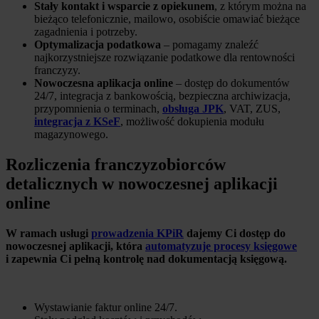
Stały kontakt i wsparcie z opiekunem
, z którym można na
bieżąco telefonicznie, mailowo, osobiście omawiać bieżące
zagadnienia i potrzeby.
Optymalizacja podatkowa
– pomagamy znaleźć
najkorzystniejsze rozwiązanie podatkowe dla rentowności
franczyzy.
Nowoczesna aplikacja online
– dostęp do dokumentów
24/7, integracja z bankowością, bezpieczna archiwizacja,
przypomnienia o terminach,
obsługa JPK
, VAT, ZUS,
integracja z KSeF
, możliwość dokupienia modułu
magazynowego.
Rozliczenia franczyzobiorców
detalicznych w nowoczesnej aplikacji
online
W ramach usługi
prowadzenia KPiR
dajemy Ci dostęp do
nowoczesnej aplikacji, która
automatyzuje procesy księgowe
i zapewnia Ci pełną kontrolę nad dokumentacją księgową.
Wystawianie faktur online 24/7.