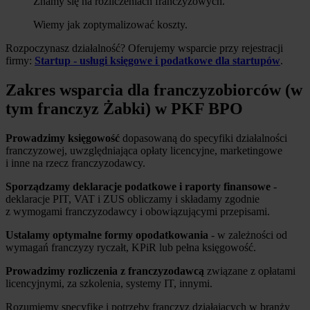
Znamy się na rozliczeniach franczyzowych.
Wiemy jak zoptymalizować koszty.
Rozpoczynasz działalność? Oferujemy wsparcie przy rejestracji
firmy:
Startup - usługi księgowe i podatkowe dla startupów
.
Zakres wsparcia dla franczyzobiorców (w
tym franczyz Żabki) w PKF BPO
Prowadzimy księgowość
dopasowaną do specyfiki działalności
franczyzowej, uwzględniająca opłaty licencyjne, marketingowe
i inne na rzecz franczyzodawcy.
Sporządzamy deklaracje podatkowe i raporty finansowe
-
deklaracje PIT, VAT i ZUS obliczamy i składamy zgodnie
z wymogami franczyzodawcy i obowiązującymi przepisami.
Ustalamy optymalne formy opodatkowania
- w zależności od
wymagań franczyzy ryczałt, KPiR lub pełna księgowość.
Prowadzimy rozliczenia z franczyzodawcą
związane z opłatami
licencyjnymi, za szkolenia, systemy IT, innymi.
Rozumiemy specyfikę i potrzeby franczyz działających w branży