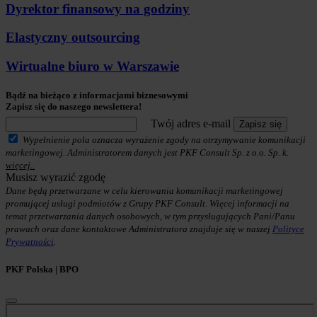
Dyrektor finansowy na godziny
Elastyczny outsourcing
Wirtualne biuro w Warszawie
Bądź na bieżąco z informacjami biznesowymi
Zapisz się do naszego newslettera!
Twój adres e-mail
Zapisz się
Wypełnienie pola oznacza wyrażenie zgody na otrzymywanie komunikacji
marketingowej. Administratorem danych jest PKF Consult Sp. z o.o. Sp. k.
więcej..
Musisz wyrazić zgodę
Dane będą przetwarzane w celu kierowania komunikacji marketingowej
promującej usługi podmiotów z Grupy PKF Consult. Więcej informacji na
temat przetwarzania danych osobowych, w tym przysługujących Pani/Panu
prawach oraz dane kontaktowe Administratora znajduje się w naszej
Polityce
Prywatności
.
PKF Polska | BPO