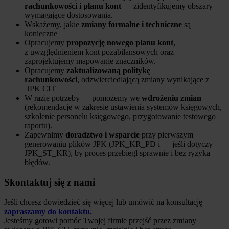
rachunkowości i planu kont
— zidentyfikujemy obszary
wymagające dostosowania.
Wskażemy, jakie
zmiany formalne i techniczne
są
konieczne
Opracujemy
propozycję nowego planu kont
,
z uwzględnieniem kont pozabilansowych oraz
zaprojektujemy mapowanie znaczników.
Opracujemy
zaktualizowaną politykę
rachunkowości
, odzwierciedlającą zmiany wynikające z
JPK CIT
W razie potrzeby — pomożemy we
wdrożeniu zmian
(rekomendacje w zakresie ustawienia systemów księgowych,
szkolenie personelu księgowego, przygotowanie testowego
raportu).
Zapewnimy
doradztwo i wsparcie
przy pierwszym
generowaniu plików JPK (JPK_KR_PD i — jeśli dotyczy —
JPK_ST_KR), by proces przebiegł sprawnie i bez ryzyka
błędów.
Skontaktuj się z nami
Jeśli chcesz dowiedzieć się więcej lub umówić na konsultację —
zapraszamy do kontaktu.
Jesteśmy gotowi pomóc Twojej firmie przejść przez zmiany