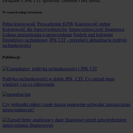
związane z JPK CIT sprawnie, rzetelnie i bez stresu.
W ramach usługi oferujemy
Pełna księgowość
Prowadzenie KPiR
Księgowość online
Księgowość dla franczyzobiorców
Sprawozdawczość finansowa
Usługa sporządzania e-sprawozdania
Nadzór nad księgami
Doradztwo rachunkowe
JPK CIT - przegląd i aktualizacja polityki
rachunkowości
Publikacje
Polityka rachunkowości w dobie JPK_CIT. Co zarząd musi
wiedzieć i za co odpowiada
Czy jednostki mikro i małe muszą ponownie uchwalać uproszczenia
sprawozdawcze?