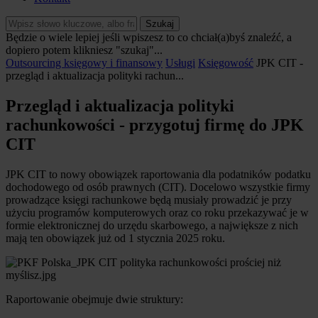
Szukaj
Będzie o wiele lepiej jeśli wpiszesz to co chciał(a)byś znaleźć, a
dopiero potem klikniesz "szukaj"...
Outsourcing księgowy i finansowy
Usługi
Księgowość
JPK CIT -
przegląd i aktualizacja polityki rachun...
Przegląd i aktualizacja polityki
rachunkowości - przygotuj firmę do JPK
CIT
JPK CIT to nowy obowiązek raportowania dla podatników podatku
dochodowego od osób prawnych (CIT). Docelowo wszystkie firmy
prowadzące księgi rachunkowe będą musiały prowadzić je przy
użyciu programów komputerowych oraz co roku przekazywać je w
formie elektronicznej do urzędu skarbowego, a największe z nich
mają ten obowiązek już od 1 stycznia 2025 roku.
Raportowanie obejmuje dwie struktury: