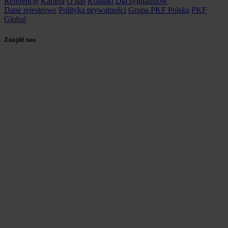
Referencje
Kariera
O nas
Kontakt
Dla sygnalistów
Dane rejestrowe
Polityka prywatności
Grupa PKF Polska
PKF
Global
Znajdź nas