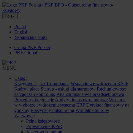
Polski
Polski
English
Українська мова
Grupa PKF Polska
PKF Global
MENU
Usługi
Księgowość
Tax Compliance
Wsparcie we wdrożeniu KSeF
Kadry i płace
Startup - usługi dla startupów
Rachunkowość
zarządcza i kontroling
Analiza finansowa przedsiębiorstwa
Procedury i regulacje
Audyty finansowo-kadrowe
Wsparcie
w wyborze i wdrożeniu systemu ERP
Dyrektor finansowy na
godziny
Elastyczny outsourcing
Wirtualne biuro w
Warszawie
Pełna księgowość
Prowadzenie KPiR
Księgowość online