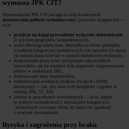
wymusza JPK CIT?
Wprowadzenie JPK CIT pociąga za sobą konieczność
dostosowania polityki rachunkowości
i procesów księgowych —
m.in.:
przejście na księgi prowadzone wyłącznie elektronicznie
(z użyciem programów komputerowych),
audyt obecnego planu kont, identyfikacja różnic pomiędzy
wynikiem księgowym i podatkowych oraz sposobu ich ujęcia
(w ramach planu kont lub w ramach dodatkowej ewidencji),
dostosowanie planu kont i przypisanie odpowiednich
znaczników, tak by możliwe było poprawne wygenerowanie
plików w strukturach JPK.,
dostosowanie bazy kontrahentów,
rozbudowanie ewidencji środków trwałych i WNiP,
amortyzacji — tak, aby dane były kompletne i zgodne ze
schemą JPK_ST_KR,
zmiany w procedurach wewnętrznych — m.in. zapisy
w polityce rachunkowości, instrukcjach księgowych
i kontrolnych wewnątrz firmy, by zapewnić zgodność
z nowymi obowiązkami.
Ryzyka i zagrożenia przy braku