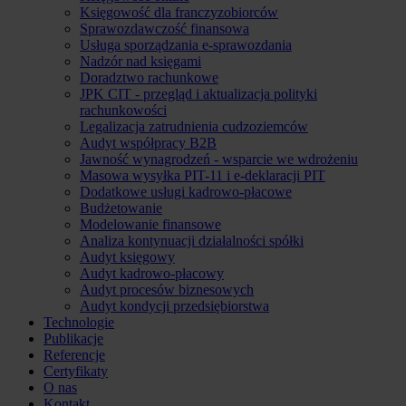
Księgowość dla franczyzobiorców
Sprawozdawczość finansowa
Usługa sporządzania e-sprawozdania
Nadzór nad księgami
Doradztwo rachunkowe
JPK CIT - przegląd i aktualizacja polityki
rachunkowości
Legalizacja zatrudnienia cudzoziemców
Audyt współpracy B2B
Jawność wynagrodzeń - wsparcie we wdrożeniu
Masowa wysyłka PIT-11 i e-deklaracji PIT
Dodatkowe usługi kadrowo-płacowe
Budżetowanie
Modelowanie finansowe
Analiza kontynuacji działalności spółki
Audyt księgowy
Audyt kadrowo-płacowy
Audyt procesów biznesowych
Audyt kondycji przedsiębiorstwa
Technologie
Publikacje
Referencje
Certyfikaty
O nas
Kontakt