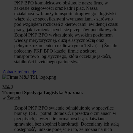
PKF BPO kompleksowo obsługuje naszą firmę w
zakresie księgowości oraz kadr i płac. Nasza
działalność w branży transportu drogowego i logistyki
wiąże się ze specyficznymi wymaganiami - zarówno
pod względem rozliczeń z kierowcami, ewidencji czasu
pracy, jak i zmieniających się przepisów podatkowych.
Zespół PKF BPO wykazuje się wysokim poziomem
wiedzy merytorycznej, dużą elastycznością oraz
pełnym zrozumieniem realiów rynku TSL. (…) Śmiało
polecamy PKF BPO każdej firmie z sektora
transportowo-logistycznego, która oczekuje jakości,
stabilności i rzetelnego partnerstwa.
Zobacz referencje
M&J
Transport Spedycja Logistyka Sp. z o.o.
w Żarach
Zespół PKF BPO świetnie odnajduje się w specyfice
branży TSL - potrafi doradzić, uprzedza o zmianach w
przepisach, a wszelkie formalności są załatwiane
sprawnie i bez zbędnej biurokracji. Doceniamy ich stałą
dostępność, ludzkie podejście i to, że można na nich