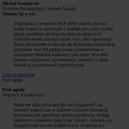
Michał Szaniawski
Dyrektor Zarządzający/Członek Zarządu
Amann Sp. z o.o.
Współpraca z zespołem PKF BPO stanowi dla nas
realne wsparcie operacyjne i strategiczne, a jej wysoka
jakość przekłada się bezpośrednio na sprawność
funkcjonowania naszego działu oraz całej organizacji.
Biuro niezmiennie wykazuje się doskonałą znajomością
przepisów oraz ich praktycznego zastosowania w
codziennej obsłudze kadrowej i płacowej. Wszelkie
zadania realizowane są terminowo, rzetelne i z dużą
dbałością o poprawność merytoryczną.
Zobacz referencje
ProLogistic
ProLogistic
Wojciech Kozakiewicz
Biuro nie tylko prowadzi dla nas księgowość, ale
również wspiera nas w zakresie rozliczeń transakcji
internetowych, sprzedaży międzynarodowej, obsługi
platform e-commerce (takich jak Allegro, Amazon czy
Shopify) oraz kwestii podatkowych związanych z