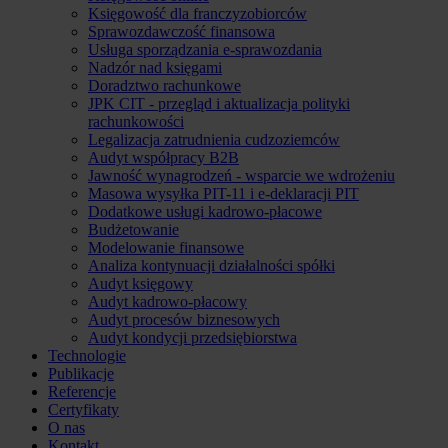
Księgowość dla franczyzobiorców
Sprawozdawczość finansowa
Usługa sporządzania e-sprawozdania
Nadzór nad księgami
Doradztwo rachunkowe
JPK CIT - przegląd i aktualizacja polityki
rachunkowości
Legalizacja zatrudnienia cudzoziemców
Audyt współpracy B2B
Jawność wynagrodzeń - wsparcie we wdrożeniu
Masowa wysyłka PIT-11 i e-deklaracji PIT
Dodatkowe usługi kadrowo-płacowe
Budżetowanie
Modelowanie finansowe
Analiza kontynuacji działalności spółki
Audyt księgowy
Audyt kadrowo-płacowy
Audyt procesów biznesowych
Audyt kondycji przedsiębiorstwa
Technologie
Publikacje
Referencje
Certyfikaty
O nas
Kontakt