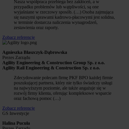
Nasza współpraca przebiega bez zakłóceń, a w
przypadku problemów lub wątpliwości, są one
wyjaśniane w rzeczowy sposób. (…) Osoba zajmująca
się naszymi sprawami kadrowo-płacowymi jest solidna,
w terminie dostarcza naliczenia wynagrodzeń,
zestawienia oraz raporty.
Zobacz referencje
Agnieszka Błaszczyk-Dąbrowska
Prezes Zarządu
Agility Engineering & Construction Group Sp. z o.o.
Agility Rail Engineering & Construction Sp. z o.o.
Zdecydowanie polecam firmę PKF BPO każdej firmie
poszukującej partnera, który nie tylko świadczy usługi
na najwyższym poziomie, ale także angażuje się w
rozwój firmy klienta, oferując kompleksowe wsparcie
oraz fachową pomoc (…)
Zobacz referencje
GS Inwestycje
Halina Pucuła
Prezes Zarządu