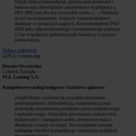
Dzięki dobrej komunikacji, zachowaniu poufności i
traktowaniu obowiązków priorytetowo współpraca z
PKF BPO jest dla nas niezwykle cenna. (…) Możemy
liczyć na zrozumienie, wsparcie i natychmiastowe
działanie w sytuacjach nagłych. Rekomendujemy PKF
BPO jako odpowiedzialnego i kompetentnego partnera.
17 lat współpracy jednoznacznie świadczy o naszym
zadowoleniu.
Zobacz referencje
Dorota Owczarska
Członek Zarządu
PGL Leasing S.A.
Kompleksowe usługi księgowe i kadrowo-płacowe
Zespół Biura wyróżnia się wysokim poziomem
profesjonalizmu, dokładnością, sumiennością oraz
doskonałą znajomością przepisów prawa podatkowego
i rachunkowego. Wszystkie powierzone zadania były
realizowane z zaangażowaniem, terminowo oraz z
dbałością o każdy szczegół. Na szczególne uznanie
zasługuje również komunikacja i elastyczne podejście
do potrzeb klienta.