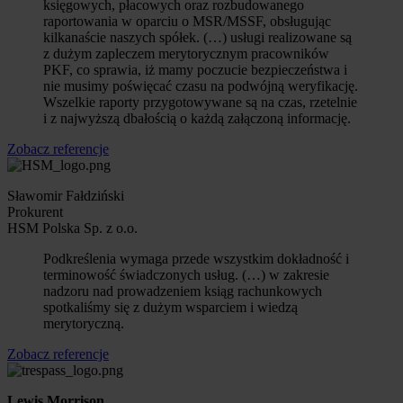
księgowych, płacowych oraz rozbudowanego
raportowania w oparciu o MSR/MSSF, obsługując
kilkanaście naszych spółek. (…) usługi realizowane są
z dużym zapleczem merytorycznym pracowników
PKF, co sprawia, iż mamy poczucie bezpieczeństwa i
nie musimy poświęcać czasu na podwójną weryfikację.
Wszelkie raporty przygotowywane są na czas, rzetelnie
i z najwyższą dbałością o każdą załączoną informację.
Zobacz referencje
Sławomir Fałdziński
Prokurent
HSM Polska Sp. z o.o.
Podkreślenia wymaga przede wszystkim dokładność i
terminowość świadczonych usług. (…) w zakresie
nadzoru nad prowadzeniem ksiąg rachunkowych
spotkaliśmy się z dużym wsparciem i wiedzą
merytoryczną.
Zobacz referencje
Lewis Morrison