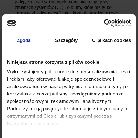
polegać nawet w trudnych momentach, np. przy
zmianach systemów (…) To biuro, które nie tylko
“prowadzi księgowość”, ale aktywnie wspiera rozwój
firmy, przewiduje ryzyka i działa prewencyjnie.
Zobacz referencje
Zgoda
Szczegóły
O plikach cookies
Rafał Sikora
Przetwarzanie i Sprzedaż Mięsa P.P.-H.
Zespół PKF BPO zapewnia mi pełne wsparcie w
Niniejsza strona korzysta z plików cookie
prowadzeniu KPiR i rozliczeniach z ZUS oraz urzędem
Wykorzystujemy pliki cookie do spersonalizowania treści
skarbowym. Ich rzetelność, fachowość i terminowość
są dla mnie nieocenione. Zawsze mogę liczyć na
i reklam, aby oferować funkcje społecznościowe i
wyjaśnienia, przypomnienia i pomoc, dzięki czemu
analizować ruch w naszej witrynie. Informacje o tym, jak
czuję, że moje finanse są w dobrych rękach.
korzystasz z naszej witryny, udostępniamy partnerom
Zobacz referencje
społecznościowym, reklamowym i analitycznym.
Partnerzy mogą połączyć te informacje z innymi danymi
Andrzej Możdżeń
otrzymanymi od Ciebie lub uzyskanymi podczas
korzystania z ich usług.
Jako przedstawiciel renomowanej marki w branży
elektronarzędzi, szukałem biura księgowego, które
zrozumie specyfikę technicznej działalności i zapewni