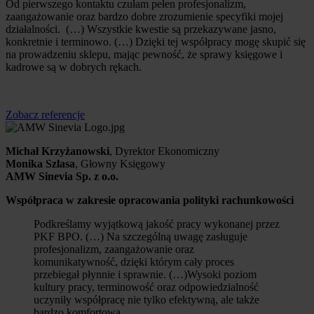
Od pierwszego kontaktu czułam pełen profesjonalizm,
zaangażowanie oraz bardzo dobre zrozumienie specyfiki mojej
działalności. (…) Wszystkie kwestie są przekazywane jasno,
konkretnie i terminowo. (…) Dzięki tej współpracy mogę skupić się
na prowadzeniu sklepu, mając pewność, że sprawy księgowe i
kadrowe są w dobrych rękach.
Zobacz referencje
Michał Krzyżanowski
, Dyrektor Ekonomiczny
Monika Szlasa
, Głowny Księgowy
AMW Sinevia Sp. z o.o.
Współpraca w zakresie opracowania polityki rachunkowości
Podkreślamy wyjątkową jakość pracy wykonanej przez
PKF BPO. (…) Na szczególną uwagę zasługuje
profesjonalizm, zaangażowanie oraz
komunikatywność, dzięki którym cały proces
przebiegał płynnie i sprawnie. (…)Wysoki poziom
kultury pracy, terminowość oraz odpowiedzialność
uczyniły współpracę nie tylko efektywną, ale także
bardzo komfortową.