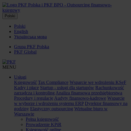
Polski
Polski
English
Українська мова
Grupa PKF Polska
PKF Global
MENU
Usługi
Księgowość
Tax Compliance
Wsparcie we wdrożeniu KSeF
Kadry i płace
Startup - usługi dla startupów
Rachunkowość
zarządcza i kontroling
Analiza finansowa przedsiębiorstwa
Procedury i regulacje
Audyty finansowo-kadrowe
Wsparcie
w wyborze i wdrożeniu systemu ERP
Dyrektor finansowy na
godziny
Elastyczny outsourcing
Wirtualne biuro w
Warszawie
Pełna księgowość
Prowadzenie KPiR
Księgowość online