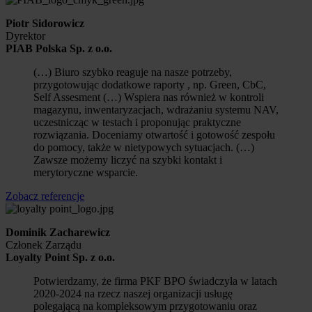
Piotr Sidorowicz
Dyrektor
PIAB Polska Sp. z o.o.
(…) Biuro szybko reaguje na nasze potrzeby,
przygotowując dodatkowe raporty , np. Green, CbC,
Self Assesment (…) Wspiera nas również w kontroli
magazynu, inwentaryzacjach, wdrażaniu systemu NAV,
uczestnicząc w testach i proponując praktyczne
rozwiązania. Doceniamy otwartość i gotowość zespołu
do pomocy, także w nietypowych sytuacjach. (…)
Zawsze możemy liczyć na szybki kontakt i
merytoryczne wsparcie.
Zobacz referencje
Dominik Zacharewicz
Członek Zarządu
Loyalty Point Sp. z o.o.
Potwierdzamy, że firma PKF BPO świadczyła w latach
2020-2024 na rzecz naszej organizacji usługę
polegającą na kompleksowym przygotowaniu oraz