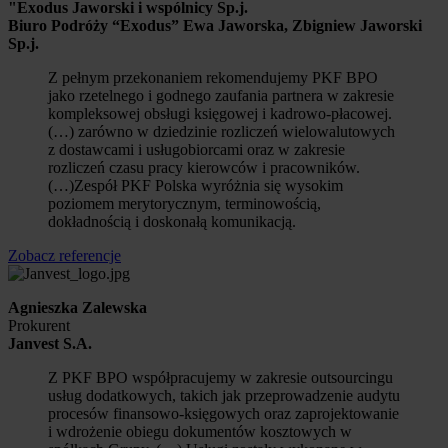
"Exodus Jaworski i wspólnicy Sp.j.
Biuro Podróży “Exodus” Ewa Jaworska, Zbigniew Jaworski
Sp.j.
Z pełnym przekonaniem rekomendujemy PKF BPO
jako rzetelnego i godnego zaufania partnera w zakresie
kompleksowej obsługi księgowej i kadrowo-płacowej.
(…) zarówno w dziedzinie rozliczeń wielowalutowych
z dostawcami i usługobiorcami oraz w zakresie
rozliczeń czasu pracy kierowców i pracowników.
(…)Zespół PKF Polska wyróżnia się wysokim
poziomem merytorycznym, terminowością,
dokładnością i doskonałą komunikacją.
Zobacz referencje
Agnieszka Zalewska
Prokurent
Janvest S.A.
Z PKF BPO współpracujemy w zakresie outsourcingu
usług dodatkowych, takich jak przeprowadzenie audytu
procesów finansowo-księgowych oraz zaprojektowanie
i wdrożenie obiegu dokumentów kosztowych w