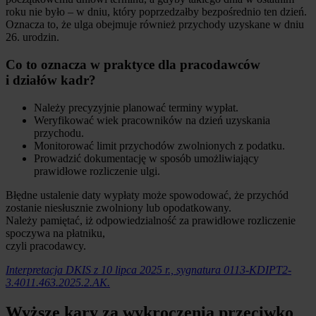
roku nie było – w dniu, który poprzedzałby bezpośrednio ten dzień.
Oznacza to, że ulga obejmuje również przychody uzyskane w dniu
26. urodzin.
Co to oznacza w praktyce dla pracodawców
i działów kadr?
Należy precyzyjnie planować terminy wypłat.
Weryfikować wiek pracowników na dzień uzyskania
przychodu.
Monitorować limit przychodów zwolnionych z podatku.
Prowadzić dokumentację w sposób umożliwiający
prawidłowe rozliczenie ulgi.
Błędne ustalenie daty wypłaty może spowodować, że przychód
zostanie niesłusznie zwolniony lub opodatkowany.
Należy pamiętać, iż odpowiedzialność za prawidłowe rozliczenie
spoczywa na płatniku,
czyli pracodawcy.
Interpretacja DKIS z 10 lipca 2025 r., sygnatura 0113-KDIPT2-
3.4011.463.2025.2.AK.
Wyższe kary za wykroczenia przeciwko