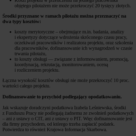
Koszt projektu w przeliczeniu na jednego pracownika
objętego pilotażem nie może przekroczyć 20 tysięcy złotych.
Środki przyznane w ramach pilotażu można przeznaczyć na
dwa typy kosztów:
koszty merytoryczne – obejmujące m.in. badania, analizy
i ekspertyzy dotyczące wdrożenia skróconego czasu pracy,
oczekiwań pracowników i realizatora projektu, oraz szkolenia
dla pracowników, dofinansowanie ich wynagrodzeń w czasie
trwania pilotażu,
to koszty obsługi — związane z informowaniem, promocją,
koordynacją, rekrutacją, monitorowaniem, oceną
i rozliczeniem projektu.
Łączna wysokość kosztów obsługi nie może przekroczyć 10 proc.
wartości całego projektu.
Dofinansowanie to przychód podlegający opodatkowaniu.
Jak wskazuje doradczyni podatkowa Izabela Leśniewska, środki
z Funduszu Pracy nie podlegają żadnemu ze zwolnień podatkowych
– ani z ustawy o CIT, ani z ustawy o PIT. Więc dofinansowanie jest
dla firmy przychodem, od którego trzeba zapłacić podatek.
Potwierdza to również Krajowa Informacja Skarbowa.