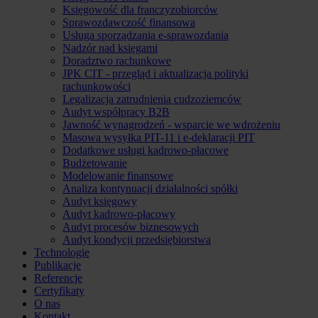
Księgowość dla franczyzobiorców
Sprawozdawczość finansowa
Usługa sporządzania e-sprawozdania
Nadzór nad księgami
Doradztwo rachunkowe
JPK CIT - przegląd i aktualizacja polityki
rachunkowości
Legalizacja zatrudnienia cudzoziemców
Audyt współpracy B2B
Jawność wynagrodzeń - wsparcie we wdrożeniu
Masowa wysyłka PIT-11 i e-deklaracji PIT
Dodatkowe usługi kadrowo-płacowe
Budżetowanie
Modelowanie finansowe
Analiza kontynuacji działalności spółki
Audyt księgowy
Audyt kadrowo-płacowy
Audyt procesów biznesowych
Audyt kondycji przedsiębiorstwa
Technologie
Publikacje
Referencje
Certyfikaty
O nas
Kontakt