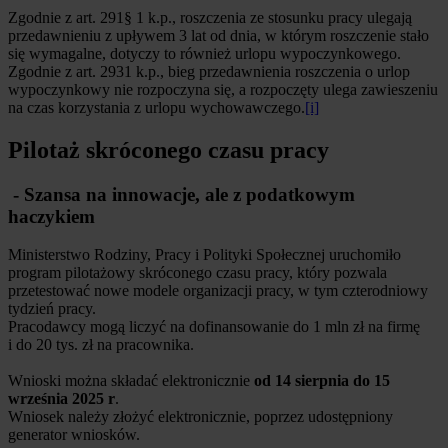
Zgodnie z art. 291§ 1 k.p., roszczenia ze stosunku pracy ulegają
przedawnieniu z upływem 3 lat od dnia, w którym roszczenie stało
się wymagalne, dotyczy to również urlopu wypoczynkowego.
Zgodnie z art. 2931 k.p., bieg przedawnienia roszczenia o urlop
wypoczynkowy nie rozpoczyna się, a rozpoczęty ulega zawieszeniu
na czas korzystania z urlopu wychowawczego.
[i]
Pilotaż skróconego czasu pracy
- Szansa na innowacje, ale z podatkowym
haczykiem
Ministerstwo Rodziny, Pracy i Polityki Społecznej uruchomiło
program pilotażowy skróconego czasu pracy, który pozwala
przetestować nowe modele organizacji pracy, w tym czterodniowy
tydzień pracy.
Pracodawcy mogą liczyć na dofinansowanie do 1 mln zł na firmę
i do 20 tys. zł na pracownika.
Wnioski można składać elektronicznie
od 14 sierpnia do 15
września 2025 r
.
Wniosek należy złożyć elektronicznie, poprzez udostępniony
generator wniosków.