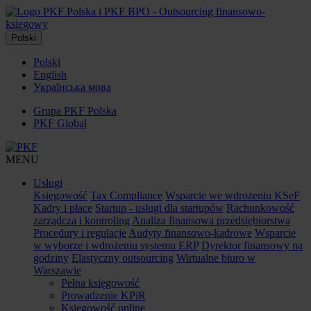
Polski
Polski
English
Українська мова
Grupa PKF Polska
PKF Global
MENU
Usługi
Księgowość
Tax Compliance
Wsparcie we wdrożeniu KSeF
Kadry i płace
Startup - usługi dla startupów
Rachunkowość
zarządcza i kontroling
Analiza finansowa przedsiębiorstwa
Procedury i regulacje
Audyty finansowo-kadrowe
Wsparcie
w wyborze i wdrożeniu systemu ERP
Dyrektor finansowy na
godziny
Elastyczny outsourcing
Wirtualne biuro w
Warszawie
Pełna księgowość
Prowadzenie KPiR
Księgowość online