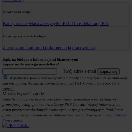
Zobacz nasze usługi
Kadry i płace
Masowa wysyłka PIT-11 i e-deklaracji PIT
Zobacz powiązane technologie
Zarządzanie kadrami i dokumentacją pracowniczą
Bądź na bieżąco z informacjami biznesowymi
Zapisz się do naszego newslettera!
Twój adres e-mail
Zapisz się
Wypełnienie pola oznacza wyrażenie zgody na otrzymywanie komunikacji
marketingowej. Administratorem danych jest PKF Consult Sp. z o.o. Sp. k.
więcej..
Musisz wyrazić zgodę
Dane będą przetwarzane w celu kierowania komunikacji marketingowej
promującej usługi podmiotów z Grupy PKF Consult. Więcej informacji na
temat przetwarzania danych osobowych, w tym przysługujących Pani/Panu
prawach oraz dane kontaktowe Administratora znajduje się w naszej
Polityce
Prywatności
.