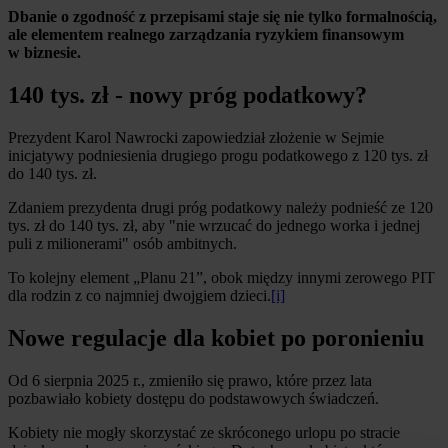
Dbanie o zgodność z przepisami staje się nie tylko formalnością,
ale elementem realnego zarządzania ryzykiem finansowym
w biznesie.
140 tys. zł - nowy próg podatkowy?
Prezydent Karol Nawrocki zapowiedział złożenie w Sejmie
inicjatywy podniesienia drugiego progu podatkowego z 120 tys. zł
do 140 tys. zł.
Zdaniem prezydenta drugi próg podatkowy należy podnieść ze 120
tys. zł do 140 tys. zł, aby "nie wrzucać do jednego worka i jednej
puli z milionerami" osób ambitnych.
To kolejny element „Planu 21”, obok między innymi zerowego PIT
dla rodzin z co najmniej dwojgiem dzieci.
[i]
Nowe regulacje dla kobiet po poronieniu
Od 6 sierpnia 2025 r., zmieniło się prawo, które przez lata
pozbawiało kobiety dostępu do podstawowych świadczeń.
Kobiety nie mogły skorzystać ze skróconego urlopu po stracie