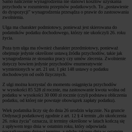
Samo naliczenie wynagrodzenia nie stanowi kosztów uzyskania
przychodu w rozumieniu przepisów podatkowych. To „postawienie
do dyspozycji” wynagrodzenia przesądza o prawie do zastosowania
zwolnienia.
Ulga ma charakter podmiotowy, ponieważ jest skierowana do
podatników podatku dochodowego, którzy nie ukończyli 26. roku
życia.
Poza tym ulga ma również charakter przedmiotowy, ponieważ
obejmuje jedynie określone ustawą źródła przychodów, takie jak
wynagrodzenia ze stosunku pracy czy umów zlecenia. Zwolnienie
dotyczy bowiem jedynie przychodów enumeratywnie
wymienionych w art. 21 ust. 1 pkt 148 ustawy o podatku
dochodowym od osób fizycznych.
Z ulgi można korzystać do momentu osiągnięcia przychodów
w wysokości 85 528 zł rocznie, ma zastosowanie kwota wolna od
podatku w wysokości 30 000 zł rocznie (czyli podstawa obliczenia
podatku, od której nie powstaje obowiązek zapłaty podatku).
Wiek podatnika liczy się do dnia 26 urodzin włącznie. Na gruncie
Ordynacji podatkowej zgodnie z art. 12 § 4 termin „do ukończenia
26. roku życia” oznacza, iż terminy określone w latach kończą się
z upływem tego dnia w ostatnim roku, który odpowiada
początkowemu dniowi terminu, a gdyby takiego dnia w ostatnim