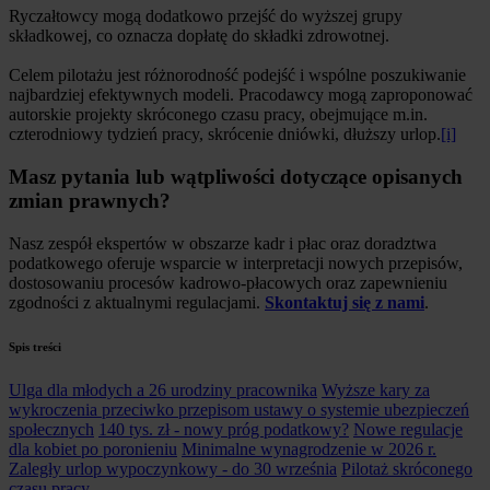
Ryczałtowcy mogą dodatkowo przejść do wyższej grupy
składkowej, co oznacza dopłatę do składki zdrowotnej.
Celem pilotażu jest różnorodność podejść i wspólne poszukiwanie
najbardziej efektywnych modeli. Pracodawcy mogą zaproponować
autorskie projekty skróconego czasu pracy, obejmujące m.in.
czterodniowy tydzień pracy, skrócenie dniówki, dłuższy urlop.
[i]
Masz pytania lub wątpliwości dotyczące opisanych
zmian prawnych?
Nasz zespół ekspertów w obszarze kadr i płac oraz doradztwa
podatkowego oferuje wsparcie w interpretacji nowych przepisów,
dostosowaniu procesów kadrowo-płacowych oraz zapewnieniu
zgodności z aktualnymi regulacjami.
Skontaktuj się z nami
.
Spis treści
Ulga dla młodych a 26 urodziny pracownika
Wyższe kary za
wykroczenia przeciwko przepisom ustawy o systemie ubezpieczeń
społecznych
140 tys. zł - nowy próg podatkowy?
Nowe regulacje
dla kobiet po poronieniu
Minimalne wynagrodzenie w 2026 r.
Zaległy urlop wypoczynkowy - do 30 września
Pilotaż skróconego
czasu pracy