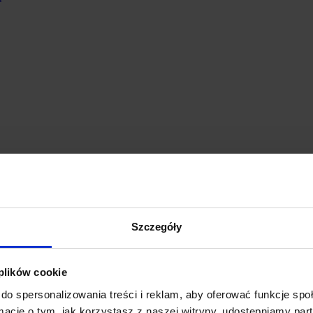
Szczegóły
ero potem klikniesz "szukaj"...
 plików cookie
KF BPO
do spersonalizowania treści i reklam, aby oferować funkcje sp
ormacje o tym, jak korzystasz z naszej witryny, udostępniamy p