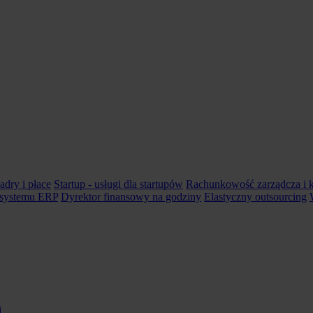
adry i płace
Startup - usługi dla startupów
Rachunkowość zarządcza i k
 systemu ERP
Dyrektor finansowy na godziny
Elastyczny outsourcing
i