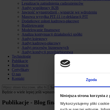
Legalizacja zatrudnienia cudzoziemców
Audyt współpracy B2B
Jawność wynagrodzeń - wsparcie we wdrożeniu
Masowa wysyłka PIT-11 i e-deklaracji PIT
Dodatkowe usługi kadrowo-płacowe
Budżetowanie
Modelowanie finansowe
Analiza kontynuacji działalności spółki
Audyt księgowy
Audyt kadrowo-płacowy
Audyt procesów biznesowych
Audyt kondycji przedsiębiorstwa
Technologie
Publikacje
Referencje
Certyfikaty
O nas
Kontakt
Zgoda
Szukaj
Będzie o wiele lepiej jeśli wpiszesz to co chciał(a)byś znaleźć, a dopi
Niniejsza strona korzysta z
Publikacje - Blog finansowo-księgowy P
Wykorzystujemy pliki cookie 
ruch w naszej witrynie. Inf