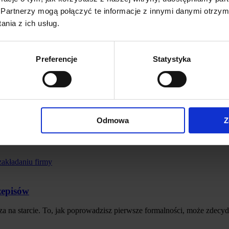
Partnerzy mogą połączyć te informacje z innymi danymi otrzym
ęgowość, kadry i płace, prawo, podatki, finanse oraz zarządzanie.
nia z ich usług.
Preferencje
Statystyka
Odmowa
Z
zepisów
za na starcie. To, jak poprowadzisz pierwsze formalności, może zdec