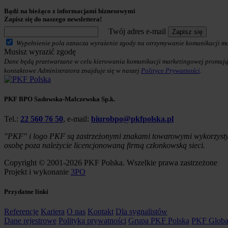
Bądź na bieżąco z informacjami biznesowymi
Zapisz się do naszego newslettera!
Twój adres e-mail
Zapisz się
Wypełnienie pola oznacza wyrażenie zgody na otrzymywanie komunikacji mar
Musisz wyrazić zgodę
Dane będą przetwarzane w celu kierowania komunikacji marketingowej promują
kontaktowe Administratora znajduje się w naszej
Polityce Prywatności
.
PKF BPO Sadowska-Malczewska Sp.k.
Tel.:
22 560 76 50
, e-mail:
biurobpo@pkfpolska.pl
"PKF" i logo PKF są zastrzeżonymi znakami towarowymi wykorzystyw
osobę poza należycie licencjonowaną firmą członkowską sieci.
Copyright © 2001-2026 PKF Polska. Wszelkie prawa zastrzeżone
Projekt i wykonanie
3PO
Przydatne linki
Referencje
Kariera
O nas
Kontakt
Dla sygnalistów
Dane rejestrowe
Polityka prywatności
Grupa PKF Polska
PKF Globa