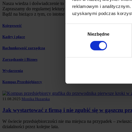
Nasza wiedza i doświadczenie to Twój sukces w świecie biznesu.
reklamowym i analitycznym. 
Zapraszamy do regularnej lektury artykułów z dziedzin takich jak ksi
uzyskanymi podczas korzysta
Bądź na bieżąco z tym, co istotne dla Twojej firmy!
Księgowość
Wybór
Niezbędne
zgody
Kadry i płace
Rachunkowość zarządcza
Zarządzanie i Biznes
Wydarzenia
Kompas Przedsiębiorcy
11.08.2025
Monika Huzarska
Jak wystartować z firmą i nie zgubić się w gąszczu pr
W świecie przedsiębiorczości nie ma miejsca na przypadek – zwłaszc
działalności przez kolejne lata.