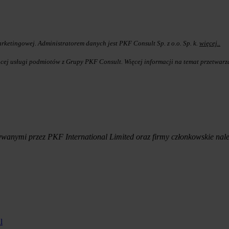
ketingowej. Administratorem danych jest PKF Consult Sp. z o.o. Sp. k.
więcej..
cej usługi podmiotów z Grupy PKF Consult. Więcej informacji na temat przetwar
anymi przez PKF International Limited oraz firmy członkowskie nal
l