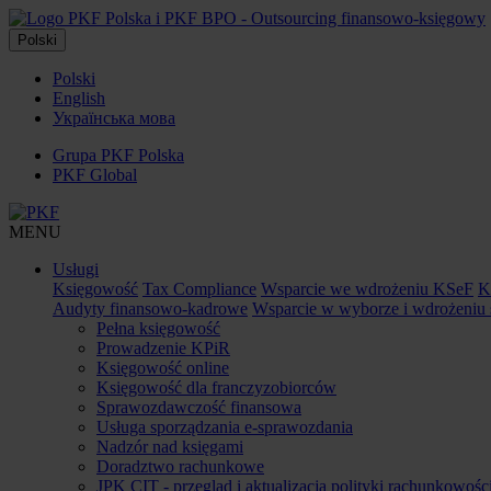
Polski
Polski
English
Українська мова
Grupa PKF Polska
PKF Global
MENU
Usługi
Księgowość
Tax Compliance
Wsparcie we wdrożeniu KSeF
K
Audyty finansowo-kadrowe
Wsparcie w wyborze i wdrożeniu
Pełna księgowość
Prowadzenie KPiR
Księgowość online
Księgowość dla franczyzobiorców
Sprawozdawczość finansowa
Usługa sporządzania e-sprawozdania
Nadzór nad księgami
Doradztwo rachunkowe
JPK CIT - przegląd i aktualizacja polityki rachunkowośc