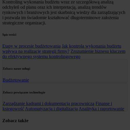
Kontroling wykonania budżetu wraz ze szczegółową analizą
odchyleń od planu oraz ich interpretacją, analizą trendów
rynkowych i branżowych jest skarbnicą wiedzy dla zarządzających
i pozwala im świadomie kształtować długoterminowe założenia
strategiczne organizacji.
Spis treści
Etapy w procesie budżetowania
Jak kontrola wykonania budżetu
wpływa na realizację strategii firmy?
Zrozumienie biznesu kluczem
do efektywnego systemu kontrolingowego
Zobacz nasze usługi
Budżetowanie
Zobacz powiązane technologie
Zarządzanie kadrami i dokumentacją pracowniczą
Finanse i
księgowość
Automatyzacja i digitalizacja
Analityka i raportowanie
Zobacz także