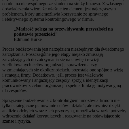
co nie ma nic wspólnego ze staniem na straży biznesu. Z własnego
doświadczenia wiem, że właśnie ten element jest najczęstszym
problemem, który uniemożliwia korzystanie ze sprawnego
i efektywnego systemu kontrolingowego w firmie.
„Mądrość polega na przewidywaniu przyszłości na
podstawie przeszłości”
Edmund Burke
Proces budżetowania jest narzędziem niezbędnym dla świadomego
zarządzania. Poszczególne jego etapy niejako zmuszają
zarządzających do zatrzymania się na chwilę i rewizji
zdefiniowanych celów organizacji, sprawdzenia czy
w zmieniających się okolicznościach, pozostają one spójne z wizją
i strategią firmy. Dodatkowo, jeśli proces jest właściwie
komunikowany i angażujący zespoły, sprzyja identyfikacji
pracowników z celami organizacji i spełnia funkcję motywacyjną
dla zespołów.
Sprzężenie budżetowania z kontrolingiem umożliwia firmom nie
tylko strategiczne planowanie celów i działań, ale również dzięki
analizie odchyleń wraz z ich przyczyną, umożliwia w razie potrzeby
wdrożenie działań korygujących i reagowanie na pojawiające się
szanse i ryzyka.