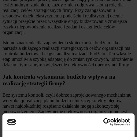
jest żmudnym zadaniem, każdy z nich odgrywa istotną rolę dla
realizacji celów strategicznych firmy. Przy zaangażowaniu
zespołów, dzięki elastycznemu podejściu i realistycznej ocenie
sytuacji przejście przez wszystkie etapy budżetowania zmniejsza
ryzyko niepowodzenia realizacji zadań i osiągnięcia celów
organizacji.
Istotne znaczenie dla zapewnienia skuteczności budżetu jako
narzędzia służącego realizacji strategicznych celów organizacji ma
kontrola budżetowa i ciągła analiza realizacji budżetu. Ten właśnie
etap umożliwia szybką adaptację do zmian rynkowych, udrożnienie
działań i tym samym zwiększenie efektywności operacyjnej firmy.
Jak kontrola wykonania budżetu wpływa na
realizację strategii firmy?
Bez systemu kontroli, czyli dobrze zaprojektowanego mechanizmu
weryfikacji realizacji planu budżetu i bieżącej korekty błędów,
nawet najdokładniej rozpisane działania mogą zakończyć się
niepowodzeniem. Zapewnienie efektywności organizacji nie jest
możliwe bez ciągłej oceny bieżącej działalności i wprowadzania
niezbędnych korekt.
Podstawowe zasady kontroli: