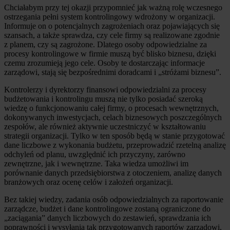
Chciałabym przy tej okazji przypomnieć jak ważną rolę wczesnego
ostrzegania pełni system kontrolingowy wdrożony w organizacji.
Informuje on o potencjalnych zagrożeniach oraz pojawiających się
szansach, a także sprawdza, czy cele firmy są realizowane zgodnie
z planem, czy są zagrożone. Dlatego osoby odpowiedzialne za
procesy kontrolingowe w firmie muszą być blisko biznesu, dzięki
czemu zrozumieją jego cele. Osoby te dostarczając informacje
zarządowi, stają się bezpośrednimi doradcami i „stróżami biznesu”.
Kontrolerzy i dyrektorzy finansowi odpowiedzialni za procesy
budżetowania i kontrolingu muszą nie tylko posiadać szeroką
wiedzę o funkcjonowaniu całej firmy, o procesach wewnętrznych,
dokonywanych inwestycjach, celach biznesowych poszczególnych
zespołów, ale również aktywnie uczestniczyć w kształtowaniu
strategii organizacji. Tylko w ten sposób będą w stanie przygotować
dane liczbowe z wykonania budżetu, przeprowadzić rzetelną analizę
odchyleń od planu, uwzględnić ich przyczyny, zarówno
zewnętrzne, jak i wewnętrzne. Taka wiedza umożliwi im
porównanie danych przedsiębiorstwa z otoczeniem, analizę danych
branżowych oraz ocenę celów i założeń organizacji.
Bez takiej wiedzy, zadania osób odpowiedzialnych za raportowanie
zarządcze, budżet i dane kontrolingowe zostaną ograniczone do
„zaciągania” danych liczbowych do zestawień, sprawdzania ich
poprawności i wysyłania tak przygotowanych raportów zarządowi,