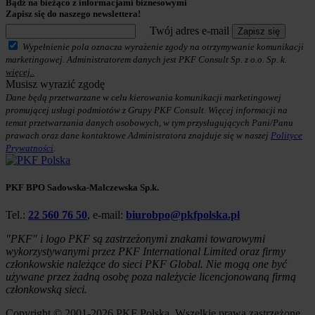
Bądź na bieżąco z informacjami biznesowymi
Zapisz się do naszego newslettera!
Twój adres e-mail
Zapisz się
Wypełnienie pola oznacza wyrażenie zgody na otrzymywanie komunikacji
marketingowej. Administratorem danych jest PKF Consult Sp. z o.o. Sp. k.
więcej..
Musisz wyrazić zgodę
Dane będą przetwarzane w celu kierowania komunikacji marketingowej
promującej usługi podmiotów z Grupy PKF Consult. Więcej informacji na
temat przetwarzania danych osobowych, w tym przysługujących Pani/Panu
prawach oraz dane kontaktowe Administratora znajduje się w naszej
Polityce
Prywatności
.
PKF BPO Sadowska-Malczewska Sp.k.
Tel.:
22 560 76 50
, e-mail:
biurobpo@pkfpolska.pl
"PKF" i logo PKF są zastrzeżonymi znakami towarowymi
wykorzystywanymi przez PKF International Limited oraz firmy
członkowskie należące do sieci PKF Global. Nie mogą one być
używane przez żadną osobę poza należycie licencjonowaną firmą
członkowską sieci.
Copyright © 2001-2026 PKF Polska. Wszelkie prawa zastrzeżone