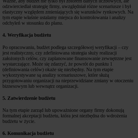
Ważne, aby budżet nie tylko był zbiorem danych liczbowych, ale
odzwierciedlał strategię firmy, uwzględniał różne scenariusze i był
elastyczny względem zmieniających się warunków rynkowych. Na
tym etapie właśnie ustalamy miejsca do kontrolowania i analizy
odchyleń w stosunku do planu.
4. Weryfikacja budżetu
Po opracowaniu, budżet podlega szczegółowej weryfikacji – czy
jest realistyczny, czy zdefiniowana strategia służy realizacji
założonych celów, czy zaplanowane finansowanie zewnętrzne jest
wystarczające. Może się zdarzyć, że powrót do punktu 1
(definiowania celów) okaże się niezbędny. Na tym etapie
wykorzystywane są analizy scenariuszowe, które służą
przygotowaniu organizacji na nieprzewidziane zmiany w otoczeniu
biznesowym lub wewnątrz organizacji.
5. Zatwierdzenie budżetu
Na tym etapie zarząd lub upoważnione organy firmy dokonują
formalnej akceptacji budżetu, która jest niezbędna do wdrożenia
budżetu w życie.
6. Komunikacja budżetu