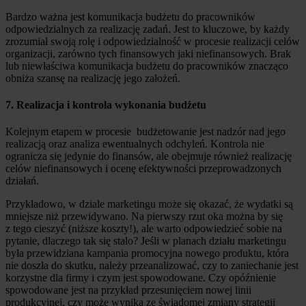
Bardzo ważna jest komunikacja budżetu do pracowników
odpowiedzialnych za realizację zadań. Jest to kluczowe, by każdy
zrozumiał swoją rolę i odpowiedzialność w procesie realizacji celów
organizacji, zarówno tych finansowych jaki niefinansowych. Brak
lub niewłaściwa komunikacja budżetu do pracowników znacząco
obniża szansę na realizację jego założeń.
7. Realizacja i kontrola wykonania budżetu
Kolejnym etapem w procesie budżetowanie jest nadzór nad jego
realizacją oraz analiza ewentualnych odchyleń. Kontrola nie
ogranicza się jedynie do finansów, ale obejmuje również realizację
celów niefinansowych i ocenę efektywności przeprowadzonych
działań.
Przykładowo, w dziale marketingu może się okazać, że wydatki są
mniejsze niż przewidywano. Na pierwszy rzut oka można by się
z tego cieszyć (niższe koszty!), ale warto odpowiedzieć sobie na
pytanie, dlaczego tak się stało? Jeśli w planach działu marketingu
była przewidziana kampania promocyjna nowego produktu, która
nie doszła do skutku, należy przeanalizować, czy to zaniechanie jest
korzystne dla firmy i czym jest spowodowane. Czy opóźnienie
spowodowane jest na przykład przesunięciem nowej linii
produkcyjnej, czy może wynika ze świadomej zmiany strategii