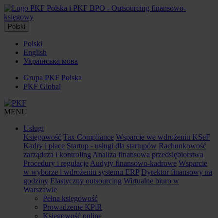
Polski
Polski
English
Українська мова
Grupa PKF Polska
PKF Global
MENU
Usługi
Księgowość
Tax Compliance
Wsparcie we wdrożeniu KSeF
Kadry i płace
Startup - usługi dla startupów
Rachunkowość
zarządcza i kontroling
Analiza finansowa przedsiębiorstwa
Procedury i regulacje
Audyty finansowo-kadrowe
Wsparcie
w wyborze i wdrożeniu systemu ERP
Dyrektor finansowy na
godziny
Elastyczny outsourcing
Wirtualne biuro w
Warszawie
Pełna księgowość
Prowadzenie KPiR
Księgowość online