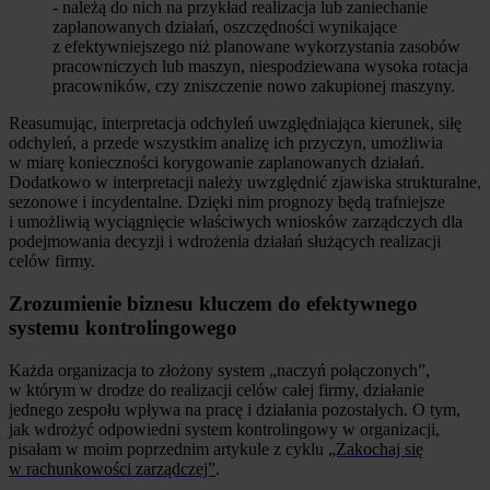
- należą do nich na przykład realizacja lub zaniechanie
zaplanowanych działań, oszczędności wynikające
z efektywniejszego niż planowane wykorzystania zasobów
pracowniczych lub maszyn, niespodziewana wysoka rotacja
pracowników, czy zniszczenie nowo zakupionej maszyny.
Reasumując, interpretacja odchyleń uwzględniająca kierunek, siłę
odchyleń, a przede wszystkim analizę ich przyczyn, umożliwia
w miarę konieczności korygowanie zaplanowanych działań.
Dodatkowo w interpretacji należy uwzględnić zjawiska strukturalne,
sezonowe i incydentalne. Dzięki nim prognozy będą trafniejsze
i umożliwią wyciągnięcie właściwych wniosków zarządczych dla
podejmowania decyzji i wdrożenia działań służących realizacji
celów firmy.
Zrozumienie biznesu kluczem do efektywnego
systemu kontrolingowego
Każda organizacja to złożony system „naczyń połączonych”,
w którym w drodze do realizacji celów całej firmy, działanie
jednego zespołu wpływa na pracę i działania pozostałych. O tym,
jak wdrożyć odpowiedni system kontrolingowy w organizacji,
pisałam w moim poprzednim artykule z cyklu
„Zakochaj się
w rachunkowości zarządczej”
.