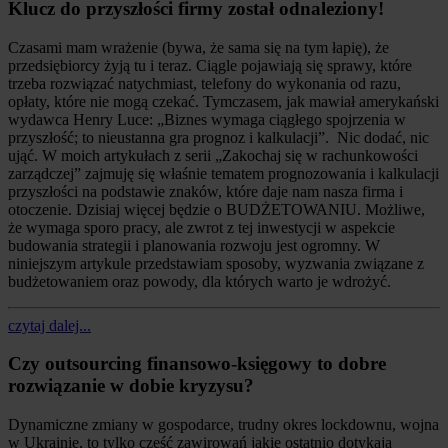
Klucz do przyszłości firmy został odnaleziony!
Czasami mam wrażenie (bywa, że sama się na tym łapię), że
przedsiębiorcy żyją tu i teraz. Ciągle pojawiają się sprawy, które
trzeba rozwiązać natychmiast, telefony do wykonania od razu,
opłaty, które nie mogą czekać. Tymczasem, jak mawiał amerykański
wydawca Henry Luce: „Biznes wymaga ciągłego spojrzenia w
przyszłość; to nieustanna gra prognoz i kalkulacji”. Nic dodać, nic
ująć. W moich artykułach z serii „Zakochaj się w rachunkowości
zarządczej” zajmuję się właśnie tematem prognozowania i kalkulacji
przyszłości na podstawie znaków, które daje nam nasza firma i
otoczenie. Dzisiaj więcej będzie o BUDŻETOWANIU. Możliwe,
że wymaga sporo pracy, ale zwrot z tej inwestycji w aspekcie
budowania strategii i planowania rozwoju jest ogromny. W
niniejszym artykule przedstawiam sposoby, wyzwania związane z
budżetowaniem oraz powody, dla których warto je wdrożyć.
czytaj dalej...
Czy outsourcing finansowo-księgowy to dobre
rozwiązanie w dobie kryzysu?
Dynamiczne zmiany w gospodarce, trudny okres lockdownu, wojna
w Ukrainie, to tylko część zawirowań jakie ostatnio dotykają