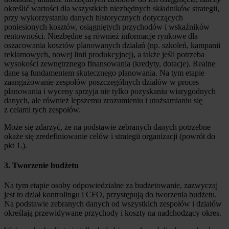
określić wartości dla wszystkich niezbędnych składników strategii,
przy wykorzystaniu danych historycznych dotyczących
poniesionych kosztów, osiągniętych przychodów i wskaźników
rentowności. Niezbędne są również informacje rynkowe dla
oszacowania kosztów planowanych działań (np. szkoleń, kampanii
reklamowych, nowej linii produkcyjnej), a także jeśli potrzeba
wysokości zewnętrznego finansowania (kredyty, dotacje). Realne
dane są fundamentem skutecznego planowania. Na tym etapie
zaangażowanie zespołów poszczególnych działów w proces
planowania i wyceny sprzyja nie tylko pozyskaniu wiarygodnych
danych, ale również lepszemu zrozumieniu i utożsamianiu się
z celami tych zespołów.
Może się zdarzyć, że na podstawie zebranych danych potrzebne
okaże się zredefiniowanie celów i strategii organizacji (powrót do
pkt 1.).
3. Tworzenie budżetu
Na tym etapie osoby odpowiedzialne za budżetowanie, zazwyczaj
jest to dział kontrolingu i CFO, przystępują do tworzenia budżetu.
Na podstawie zebranych danych od wszystkich zespołów i działów
określają przewidywane przychody i koszty na nadchodzący okres.