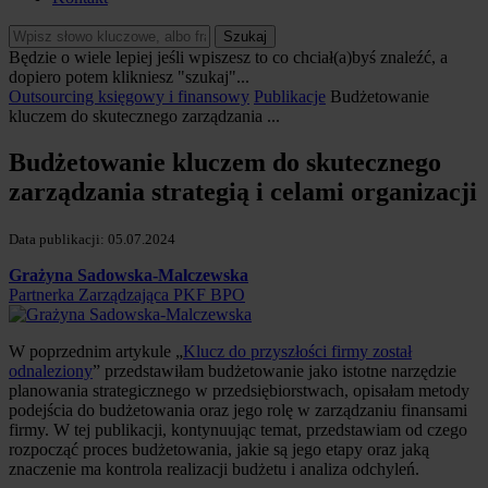
Szukaj
Będzie o wiele lepiej jeśli wpiszesz to co chciał(a)byś znaleźć, a
dopiero potem klikniesz "szukaj"...
Outsourcing księgowy i finansowy
Publikacje
Budżetowanie
kluczem do skutecznego zarządzania ...
Budżetowanie kluczem do skutecznego
zarządzania strategią i celami organizacji
Data publikacji: 05.07.2024
Grażyna Sadowska-Malczewska
Partnerka Zarządzająca PKF BPO
W poprzednim artykule „
Klucz do przyszłości firmy został
odnaleziony
” przedstawiłam budżetowanie jako istotne narzędzie
planowania strategicznego w przedsiębiorstwach, opisałam metody
podejścia do budżetowania oraz jego rolę w zarządzaniu finansami
firmy. W tej publikacji, kontynuując temat, przedstawiam od czego
rozpocząć proces budżetowania, jakie są jego etapy oraz jaką
znaczenie ma kontrola realizacji budżetu i analiza odchyleń.