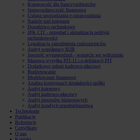
Księgowość dla franczyzobiorców
Sprawozdawczość finansowa
Usługa sporządzania e-sprawozdania
Nadzór nad księgami
Doradztwo rachunkowe
JPK CIT - przegląd i aktualizacja polityki
rachunkowości
Legalizacja zatrudnienia cudzoziemców
Audyt współpracy B2B
Jawność wynagrodzeń - wsparcie we wdrożeniu
Masowa wysyłka PIT-11 i e-deklaracji PIT
Dodatkowe usługi kadrowo-płacowe
Budżetowanie
Modelowanie finansowe
Analiza kontynuacji działalności spółki
Audyt księgowy
Audyt kadrowo-płacowy
Audyt procesów biznesowych
Audyt kondycji przedsiębiorstwa
Technologie
Publikacje
Referencje
Certyfikaty
O nas
Kontakt