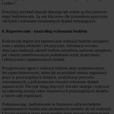
i celów?
Powyższy przykład ukazuje dlaczego tak ważne są dwa pierwsze
etapy budżetowania. Są one kluczowe dla zrozumienia przyczyny
odchyleń i wdrażania ewentualnych działań korygujących.
8. Raportowanie - kontroling wykonania budżetu
Końcowym etapem jest raportowanie realizacji budżetu zarządowi
wraz z analizą odchyleń i ich przyczyn. Informacja zwrotna
dotycząca realizacji założeń budżetu umożliwia zarówno zarządowi,
jak i innym zainteresowanym podmiotom ocenę skuteczności
i efektywności zaplanowanych działań.
Przygotowany raport z realizacji budżetu służy podejmowanym
decyzjom biznesowym, takim jak na przykład zmiana organizacji
pracy w poszczególnych działach, modyfikacje procesów
wewnętrznych, a jeśli konieczne również wdrożenie działań
naprawczych. Decyzje mogą dotyczyć również strategii i wpływać
na całkowitą rewizję celów biznesowych poszczególnych działów,
a nawet całej organizacji.
Podsumowując, budżetowanie to finansowe odzwierciedlenie
zaplanowanych działań oraz niezbędnych zasobów do ich realizacji.
Chociaż przejście przez poszczególne etapy procesu budżetowania