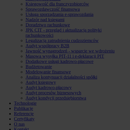
Księgowość dla franczyzobiorców
Sprawozdawczość finansowa
Usługa sporządzania e-sprawozdania
Nadzór nad księgami
Doradztwo rachunkowe
JPK CIT - przegląd i aktualizacja polityki
rachunkowości
Legalizacja zatrudnienia cudzoziemców
Audyt współpracy B2B
Jawność wynagrodzeń - wsparcie we wdrożeniu
Masowa wysyłka PIT-11 i e-deklaracji PIT
Dodatkowe usługi kadrowo-płacowe
Budżetowanie
Modelowanie finansowe
Analiza kontynuacji działalności spółki
Audyt księgowy
Audyt kadrowo-płacowy
Audyt procesów biznesowych
Audyt kondycji przedsiębiorstwa
Technologie
Publikacje
Referencje
Certyfikaty
O nas
Kontakt