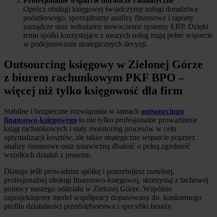
Profesjonalne wsparcie doradcze i analityczne
Oprócz obsługi księgowej świadczymy usługi doradztwa
podatkowego, sporządzamy analizy finansowe i raporty
zarządcze oraz wdrażamy nowoczesne systemy ERP. Dzięki
temu spółki korzystające z naszych usług mają pełne wsparcie
w podejmowaniu strategicznych decyzji.
Outsourcing księgowy w Zielonej Górze
z biurem rachunkowym PKF BPO –
więcej niż tylko księgowość dla firm
Stabilne i bezpieczne rozwiązania w ramach
outsourcingu
finansowo-księgowego
to nie tylko profesjonalne prowadzenie
ksiąg rachunkowych i stały monitoring procesów w celu
optymalizacji kosztów, ale także strategiczne wsparcie poprzez
analizy finansowe oraz ustawiczną dbałość o pełną zgodność
wszelkich działań z prawem.
Dlatego jeśli prowadzisz spółkę i potrzebujesz rzetelnej,
profesjonalnej obsługi finansowo-księgowej, skorzystaj z fachowej
pomocy naszego oddziału w Zielonej Górze. Wspólnie
zaprojektujemy model współpracy dopasowany do konkretnego
profilu działalności przedsiębiorstwa i specyfiki branży.