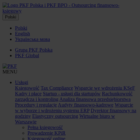
Polski
Polski
English
Українська мова
Grupa PKF Polska
PKF Global
MENU
Usługi
Księgowość
Tax Compliance
Wsparcie we wdrożeniu KSeF
Kadry i płace
Startup - usługi dla startupów
Rachunkowość
zarządcza i kontroling
Analiza finansowa przedsiębiorstwa
Procedury i regulacje
Audyty finansowo-kadrowe
Wsparcie
w wyborze i wdrożeniu systemu ERP
Dyrektor finansowy na
godziny
Elastyczny outsourcing
Wirtualne biuro w
Warszawie
Pełna księgowość
Prowadzenie KPiR
Księgowość online