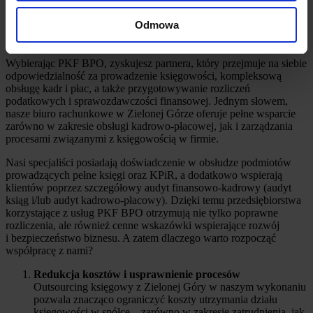
lokalnym rynku – poznaj korzyści ze
Odmowa
współpracy z nami
Wybierając PKF BPO, zyskujesz partnera, który przejmuje na siebie
odpowiedzialność za prowadzenie księgowości, kompleksową
obsługę kadr i płac, a także przygotowywanie rozliczeń
podatkowych i sprawozdawczości finansowej. Jednym słowem,
nasze biuro rachunkowe w Zielonej Górze oferuje pełne wsparcie
zarówno w zakresie obsługi kadrowo-płacowej, jak i zarządzania
procesami związanymi z księgowością w firmie.
Nasi specjaliści posiadają doświadczenie w obsłudze podmiotów
prowadzących pełne księgi oraz KPiR, a dodatkowo wspierają
klientów poprzez szczegółowy audyt finansowo-kadrowy (audyt
ksiąg i/lub audyt kadrowo-płacowy). Dzięki temu przedsiębiorstwa
korzystające z usług PKF BPO otrzymują nie tylko poprawne
rozliczenia, ale również cenne wskazówki wspierające rozwój
i bezpieczeństwo biznesu. A zatem dlaczego warto rozpocząć
współpracę z nami?
Redukcja kosztów i usprawnienie procesów
Outsourcing księgowy z Zielonej Góry w naszym wykonaniu
pozwala znacząco ograniczyć koszty utrzymania działu
księgowości w spółce – zarówno w zakresie zatrudnienia, jak