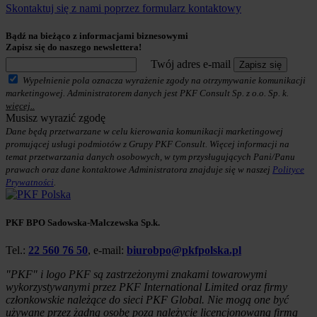
Skontaktuj się z nami poprzez formularz kontaktowy
Bądź na bieżąco z informacjami biznesowymi
Zapisz się do naszego newslettera!
Twój adres e-mail
Zapisz się
Wypełnienie pola oznacza wyrażenie zgody na otrzymywanie komunikacji
marketingowej. Administratorem danych jest PKF Consult Sp. z o.o. Sp. k.
więcej..
Musisz wyrazić zgodę
Dane będą przetwarzane w celu kierowania komunikacji marketingowej
promującej usługi podmiotów z Grupy PKF Consult. Więcej informacji na
temat przetwarzania danych osobowych, w tym przysługujących Pani/Panu
prawach oraz dane kontaktowe Administratora znajduje się w naszej
Polityce
Prywatności
.
PKF BPO Sadowska-Malczewska Sp.k.
Tel.:
22 560 76 50
, e-mail:
biurobpo@pkfpolska.pl
"PKF" i logo PKF są zastrzeżonymi znakami towarowymi
wykorzystywanymi przez PKF International Limited oraz firmy
członkowskie należące do sieci PKF Global. Nie mogą one być
używane przez żadną osobę poza należycie licencjonowaną firmą