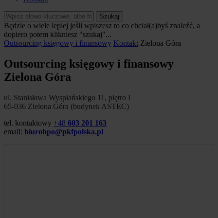
Szukaj
Będzie o wiele lepiej jeśli wpiszesz to co chciał(a)byś znaleźć, a
dopiero potem klikniesz "szukaj"...
Outsourcing księgowy i finansowy
Kontakt
Zielona Góra
Outsourcing księgowy i finansowy
Zielona Góra
ul. Stanisława Wyspiańskiego 11, piętro I
65-036 Zielona Góra (budynek ASTEC)
tel. kontaktowy
+48
603 201 163
email:
biurobpo@pkfpolska.pl