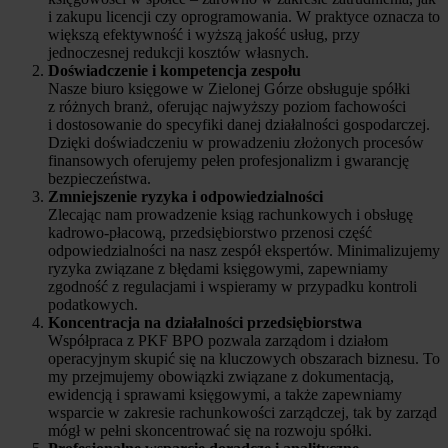
i zakupu licencji czy oprogramowania. W praktyce oznacza to
większą efektywność i wyższą jakość usług, przy
jednoczesnej redukcji kosztów własnych.
Doświadczenie i kompetencja zespołu
Nasze biuro księgowe w Zielonej Górze obsługuje spółki
z różnych branż, oferując najwyższy poziom fachowości
i dostosowanie do specyfiki danej działalności gospodarczej.
Dzięki doświadczeniu w prowadzeniu złożonych procesów
finansowych oferujemy pełen profesjonalizm i gwarancję
bezpieczeństwa.
Zmniejszenie ryzyka i odpowiedzialności
Zlecając nam prowadzenie ksiąg rachunkowych i obsługę
kadrowo-płacową, przedsiębiorstwo przenosi część
odpowiedzialności na nasz zespół ekspertów. Minimalizujemy
ryzyka związane z błędami księgowymi, zapewniamy
zgodność z regulacjami i wspieramy w przypadku kontroli
podatkowych.
Koncentracja na działalności przedsiębiorstwa
Współpraca z PKF BPO pozwala zarządom i działom
operacyjnym skupić się na kluczowych obszarach biznesu. To
my przejmujemy obowiązki związane z dokumentacją,
ewidencją i sprawami księgowymi, a także zapewniamy
wsparcie w zakresie rachunkowości zarządczej, tak by zarząd
mógł w pełni skoncentrować się na rozwoju spółki.