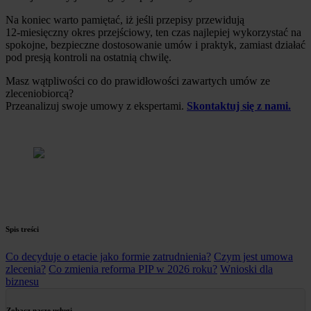
Na koniec warto pamiętać, iż jeśli przepisy przewidują
12‑miesięczny okres przejściowy, ten czas najlepiej wykorzystać na
spokojne, bezpieczne dostosowanie umów i praktyk, zamiast działać
pod presją kontroli na ostatnią chwilę.
Masz wątpliwości co do prawidłowości zawartych umów ze
zleceniobiorcą?
Przeanalizuj swoje umowy z ekspertami.
Skontaktuj się z nami.
Spis treści
Co decyduje o etacie jako formie zatrudnienia?
Czym jest umowa
zlecenia?
Co zmienia reforma PIP w 2026 roku?
Wnioski dla
biznesu
Zobacz nasze usługi