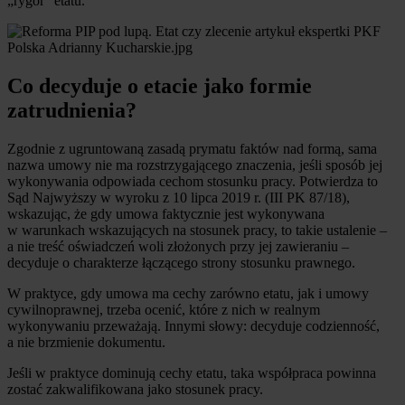
„rygor” etatu.
Co decyduje o etacie jako formie
zatrudnienia?
Zgodnie z ugruntowaną zasadą prymatu faktów nad formą, sama
nazwa umowy nie ma rozstrzygającego znaczenia, jeśli sposób jej
wykonywania odpowiada cechom stosunku pracy. Potwierdza to
Sąd Najwyższy w wyroku z 10 lipca 2019 r. (III PK 87/18),
wskazując, że gdy umowa faktycznie jest wykonywana
w warunkach wskazujących na stosunek pracy, to takie ustalenie –
a nie treść oświadczeń woli złożonych przy jej zawieraniu –
decyduje o charakterze łączącego strony stosunku prawnego.
W praktyce, gdy umowa ma cechy zarówno etatu, jak i umowy
cywilnoprawnej, trzeba ocenić, które z nich w realnym
wykonywaniu przeważają. Innymi słowy: decyduje codzienność,
a nie brzmienie dokumentu.
Jeśli w praktyce dominują cechy etatu, taka współpraca powinna
zostać zakwalifikowana jako stosunek pracy.