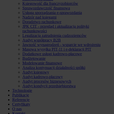
Księgowość dla franczyzobiorców
Sprawozdawczość finansowa
Usługa sporządzania e-sprawozdania
Nadzór nad księgami
Doradztwo rachunkowe
JPK CIT - przegląd i aktualizacja polityki
rachunkowości
Legalizacja zatrudnienia cudzoziemców
Audyt współpracy B2B
Jawność wynagrodzeń - wsparcie we wdrożeniu
Masowa wysyłka PIT-11 i e-deklaracji PIT
Dodatkowe usługi kadrowo-płacowe
Budżetowanie
Modelowanie finansowe
Analiza kontynuacji działalności spółki
Audyt księgowy
Audyt kadrowo-płacowy
Audyt procesów biznesowych
Audyt kondycji przedsiębiorstwa
Technologie
Publikacje
Referencje
Certyfikaty
O nas
Kontakt