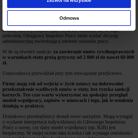
Zezwól na wszystkie
dla firm, że
sposób organizacji współpracy będzie teraz pod
większym nadzorem.
Odmowa
Proces rekwalifikacji jest dwuetapowy. Jeżeli inspektor uzna, że
współpraca ma cechy etatu, w pierwszej kolejności wyda polecenie
zmiany umowy. Dopiero gdy firma nie zastosuje się do tego
polecenia, Okręgowy Inspektor Pracy może wydać decyzję
administracyjną stwierdzającą istnienie stosunku pracy.
W tle są również sankcje:
za zawieranie umów cywilnoprawnych
w warunkach etatu grożą grzywny od 2 000 zł do nawet 60 000
zł.
Ustawodawca przewidział przy tym rozwiązanie przejściowe.
Firmy mają rok od wejścia w życie ustawy na dobrowolne
przekształcenie wadliwych umów w etaty, bez ryzyka sankcji
karnych. Ten czas warto wykorzystać na spokojny przegląd
modeli współpracy, zapisów w umowach i tego, jak te ustalenia
działają w praktyce.
Dodatkowo przedsiębiorcy dostali nowe narzędzie. Mogą wystąpić
o wydanie interpretacji indywidulanej do Głównego Inspektora
Pracy o ocenę, czy dany model współpracy (np. B2B) jest
bezpieczny. W mojej ocenie taka ścieżka i tak wymaga ostrożności