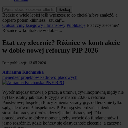
Szukaj
Będzie o wiele lepiej jeśli wpiszesz to co chciał(a)byś znaleźć, a
dopiero potem klikniesz "szukaj"...
Outsourcing księgowy i finansowy
Publikacje
Etat czy zlecenie?
Różnice w kontrakcie w dobie ...
Etat czy zlecenie? Różnice w kontrakcie
w dobie nowej reformy PIP 2026
Data publikacji: 13.05.2026
Adrianna Kucharska
menedżer projektów kadrowo-płacowych
Wybór między umową o pracę, a umową cywilnoprawną nigdy nie
był tak istotny jak dziś. Przyjęta w marcu 2026 r. reforma
Państwowej Inspekcji Pracy zmienia zasady gry: od teraz nie tylko
sądy, ale również inspektorzy PIP mogą stwierdzać istnienie
stosunku pracy w drodze decyzji administracyjnej. Dla
pracodawców to dobry moment, żeby wrócić do fundamentów i
jasno rozróżnić, gdzie kończy się elastyczność zlecenia, a zaczyna