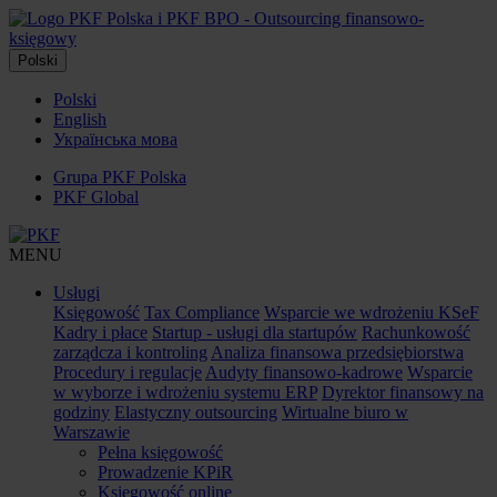
Polski
Polski
English
Українська мова
Grupa PKF Polska
PKF Global
MENU
Usługi
Księgowość
Tax Compliance
Wsparcie we wdrożeniu KSeF
Kadry i płace
Startup - usługi dla startupów
Rachunkowość
zarządcza i kontroling
Analiza finansowa przedsiębiorstwa
Procedury i regulacje
Audyty finansowo-kadrowe
Wsparcie
w wyborze i wdrożeniu systemu ERP
Dyrektor finansowy na
godziny
Elastyczny outsourcing
Wirtualne biuro w
Warszawie
Pełna księgowość
Prowadzenie KPiR
Księgowość online