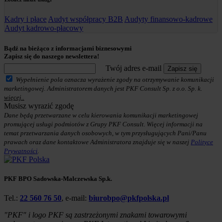
Kadry i płace
Audyt współpracy B2B
Audyty finansowo-kadrowe
Audyt kadrowo-płacowy
Bądź na bieżąco z informacjami biznesowymi
Zapisz się do naszego newslettera!
Twój adres e-mail
Zapisz się
Wypełnienie pola oznacza wyrażenie zgody na otrzymywanie komunikacji
marketingowej. Administratorem danych jest PKF Consult Sp. z o.o. Sp. k.
więcej..
Musisz wyrazić zgodę
Dane będą przetwarzane w celu kierowania komunikacji marketingowej
promującej usługi podmiotów z Grupy PKF Consult. Więcej informacji na
temat przetwarzania danych osobowych, w tym przysługujących Pani/Panu
prawach oraz dane kontaktowe Administratora znajduje się w naszej
Polityce
Prywatności
.
PKF BPO Sadowska-Malczewska Sp.k.
Tel.:
22 560 76 50
, e-mail:
biurobpo@pkfpolska.pl
"PKF" i logo PKF są zastrzeżonymi znakami towarowymi