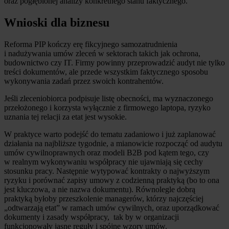
oraz pogłębionej analizy konkretnego stanu faktycznego.
Wnioski dla biznesu
Reforma PIP kończy erę fikcyjnego samozatrudnienia
i nadużywania umów zleceń w sektorach takich jak ochrona,
budownictwo czy IT. Firmy powinny przeprowadzić audyt nie tylko
treści dokumentów, ale przede wszystkim faktycznego sposobu
wykonywania zadań przez swoich kontrahentów.
Jeśli zleceniobiorca podpisuje listę obecności, ma wyznaczonego
przełożonego i korzysta wyłącznie z firmowego laptopa, ryzyko
uznania tej relacji za etat jest wysokie.
W praktyce warto podejść do tematu zadaniowo i już zaplanować
działania na najbliższe tygodnie, a mianowicie rozpocząć od audytu
umów cywilnoprawnych oraz modeli B2B pod kątem tego, czy
w realnym wykonywaniu współpracy nie ujawniają się cechy
stosunku pracy. Następnie wytypować kontrakty o najwyższym
ryzyku i porównać zapisy umowy z codzienną praktyką (bo to ona
jest kluczowa, a nie nazwa dokumentu). Równolegle dobrą
praktyką byłoby przeszkolenie managerów, którzy najczęściej
„odtwarzają etat” w ramach umów cywilnych, oraz uporządkować
dokumenty i zasady współpracy, tak by w organizacji
funkcjonowały jasne reguły i spójne wzory umów.