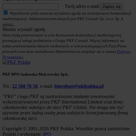
Twój adres e-mail
Zapisz się
Wypełnienie pola oznacza wyrażenie zgody na otrzymywanie komunikacji
marketingowej. Administratorem danych jest PKF Consult Sp. z o.o. Sp. k.
więcej..
Musisz wyrazić zgodę
Dane będą przetwarzane w celu kierowania komunikacji marketingowej
promującej usługi podmiotów z Grupy PKF Consult. Więcej informacji na
temat przetwarzania danych osobowych, w tym przysługujących Pani/Panu
prawach oraz dane kontaktowe Administratora znajduje się w naszej
Polityce
Prywatności
.
PKF BPO Sadowska-Malczewska Sp.k.
Tel.:
22 560 76 50
, e-mail:
biurobpo@pkfpolska.pl
"PKF" i logo PKF są zastrzeżonymi znakami towarowymi
wykorzystywanymi przez PKF International Limited oraz firmy
członkowskie należące do sieci PKF Global. Nie mogą one być
używane przez żadną osobę poza należycie licencjonowaną firmą
członkowską sieci.
Copyright © 2001-2026 PKF Polska. Wszelkie prawa zastrzeżone
Projekt i wykonanie
3PO