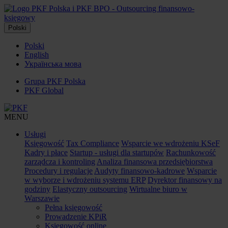
Polski
Polski
English
Українська мова
Grupa PKF Polska
PKF Global
MENU
Usługi
Księgowość
Tax Compliance
Wsparcie we wdrożeniu KSeF
Kadry i płace
Startup - usługi dla startupów
Rachunkowość
zarządcza i kontroling
Analiza finansowa przedsiębiorstwa
Procedury i regulacje
Audyty finansowo-kadrowe
Wsparcie
w wyborze i wdrożeniu systemu ERP
Dyrektor finansowy na
godziny
Elastyczny outsourcing
Wirtualne biuro w
Warszawie
Pełna księgowość
Prowadzenie KPiR
Księgowość online