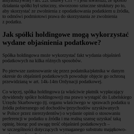
antyabuzywnej - art. 22c ustawy CIT – i jeśli stwierdzi, że sposób
działania spółki był sztuczny, stworzono sztuczne struktury po to,
aby skorzystać ze zwolnienia z opodatkowania podatkiem u źródła,
to odmówi podmiotowi prawa do skorzystania ze zwolnienia
z podatku.
Jak spółki holdingowe mogą wykorzystać
wydane objaśnienia podatkowe?
Spółka holdingowa może wykorzystać fakt wydania objaśnień
podatkowych na kilka różnych sposobów.
Po pierwsze zastosowanie się przez podatnika/płatnika w danym
okresie do objaśnień podatkowych powoduje objęcie go ochroną
przewidzianą w art. 14k-14m Ordynacji podatkowej.
Co więcej, spółka holdingowa (a właściwie płatnik wypłacający
dywidendy spółce holdingowej) ma prawo wystąpić do Lubelskiego
Urzędu Skarbowego (tj. organu właściwego w sprawach podatku u
źródła pobieranego od dochodów/przychodów uzyskiwanych
w Polsce przez nierezydentów) o wydanie opinii o stosowaniu
preferencji w podatku u źródła i ma realną szansę uzyskać taką
opinię, biorąc pod uwagę treść objaśnień podatkowych –
w szczególności dotyczących wymaganego substratu majątkowo-