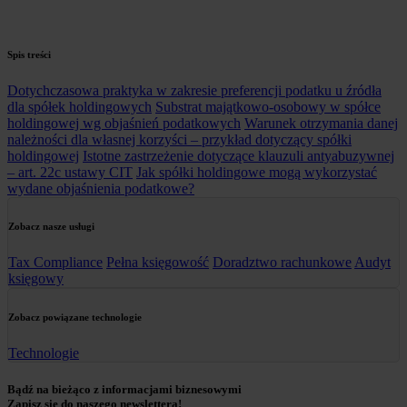
Spis treści
Dotychczasowa praktyka w zakresie preferencji podatku u źródła
dla spółek holdingowych
Substrat majątkowo-osobowy w spółce
holdingowej wg objaśnień podatkowych
Warunek otrzymania danej
należności dla własnej korzyści – przykład dotyczący spółki
holdingowej
Istotne zastrzeżenie dotyczące klauzuli antyabuzywnej
– art. 22c ustawy CIT
Jak spółki holdingowe mogą wykorzystać
wydane objaśnienia podatkowe?
Zobacz nasze usługi
Tax Compliance
Pełna księgowość
Doradztwo rachunkowe
Audyt
księgowy
Zobacz powiązane technologie
Technologie
Bądź na bieżąco z informacjami biznesowymi
Zapisz się do naszego newslettera!