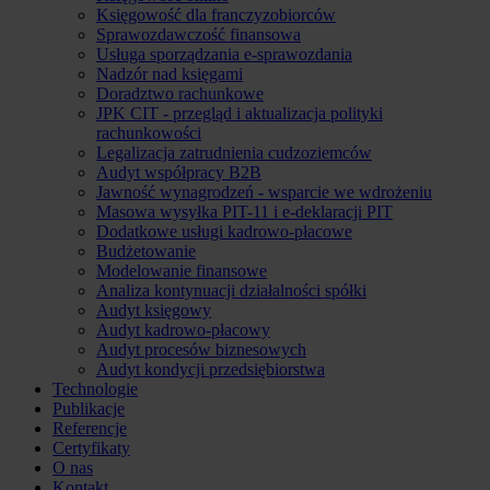
Księgowość dla franczyzobiorców
Sprawozdawczość finansowa
Usługa sporządzania e-sprawozdania
Nadzór nad księgami
Doradztwo rachunkowe
JPK CIT - przegląd i aktualizacja polityki
rachunkowości
Legalizacja zatrudnienia cudzoziemców
Audyt współpracy B2B
Jawność wynagrodzeń - wsparcie we wdrożeniu
Masowa wysyłka PIT-11 i e-deklaracji PIT
Dodatkowe usługi kadrowo-płacowe
Budżetowanie
Modelowanie finansowe
Analiza kontynuacji działalności spółki
Audyt księgowy
Audyt kadrowo-płacowy
Audyt procesów biznesowych
Audyt kondycji przedsiębiorstwa
Technologie
Publikacje
Referencje
Certyfikaty
O nas
Kontakt