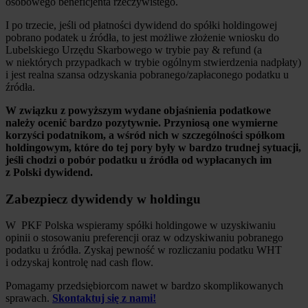
osobowego beneficjenta rzeczywistego.
I po trzecie, jeśli od płatności dywidend do spółki holdingowej
pobrano podatek u źródła, to jest możliwe złożenie wniosku do
Lubelskiego Urzędu Skarbowego w trybie pay & refund (a
w niektórych przypadkach w trybie ogólnym stwierdzenia nadpłaty)
i jest realna szansa odzyskania pobranego/zapłaconego podatku u
źródła.
W związku z powyższym wydane objaśnienia podatkowe
należy ocenić bardzo pozytywnie. Przyniosą one wymierne
korzyści podatnikom, a wśród nich w szczególności spółkom
holdingowym, które do tej pory były w bardzo trudnej sytuacji,
jeśli chodzi o pobór podatku u źródła od wypłacanych im
z Polski dywidend.
Zabezpiecz dywidendy w holdingu
W PKF Polska wspieramy spółki holdingowe w uzyskiwaniu
opinii o stosowaniu preferencji oraz w odzyskiwaniu pobranego
podatku u źródła. Zyskaj pewność w rozliczaniu podatku WHT
i odzyskaj kontrolę nad cash flow.
Pomagamy przedsiębiorcom nawet w bardzo skomplikowanych
sprawach.
Skontaktuj się z nami!